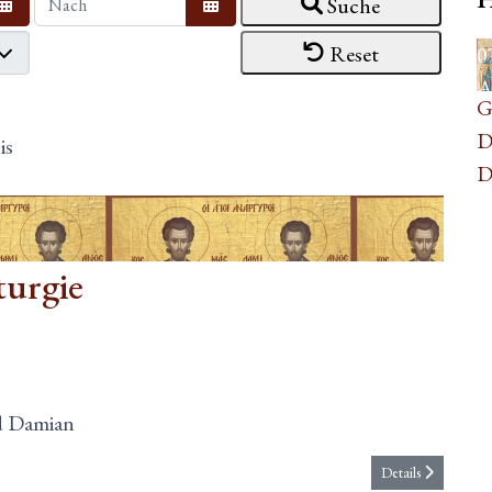
Suche
Kalender öffnen
Kalender öffnen
Reset
0
A
G
D
is
D
turgie
d Damian
Details