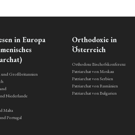
esen in Europa
Orthodoxie in
menisches
Österreich
archat)
Orthodoxe Bischofskonferenz
Patriarchat von Moskau
a und Großbritannien
Patriarchat von Serbien
ch
Patriarchat von Rumänien
land
Patriarchat von Bulgarien
und Niederlande
nd Malta
und Portugal