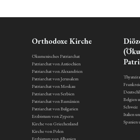
Orthodoxe Kirche
Diöz
(Öku
Ökumenisches Patriarchat
Patri
Patriarchat von Antiochien
Patriarchat von Alexandrien
Thyateir
Patriarchat von Jerusalem
Frankrei
Patriarchat von Moskau
Deutsch
Patriarchat von Serbien
Belgien 
Patriarchat von Rumänien
Schweiz
Patriarchat von Bulgarien
Italien u
Erzbistum von Zypern
Spanien 
Kirche von Griechenland
Kirche von Polen
Erzbistum von Albanien