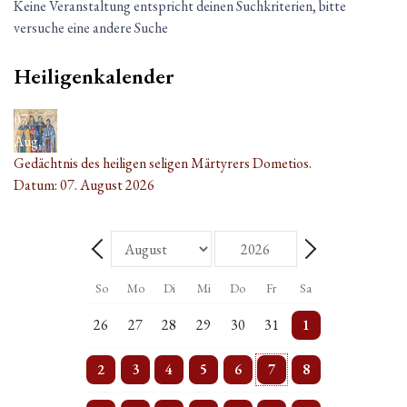
Keine Veranstaltung entspricht deinen Suchkriterien, bitte
versuche eine andere Suche
Heiligenkalender
07
Aug.
Gedächtnis des heiligen seligen Märtyrers Dometios.
Datum:
07. August 2026
Monat
Jahr
Zurück - Monat
Weiter - Monat
So
Mo
Di
Mi
Do
Fr
Sa
5 Veranstaltungen
Einzelne Veranstaltung
2 Veranstaltungen
Einzelne Veranstaltung
2 Veranstaltungen
Einzelne Veranstaltung
5 Veranstaltungen
26
27
28
29
30
31
1
4 Veranstaltungen
3 Veranstaltungen
3 Veranstaltungen
4 Veranstaltungen
4 Veranstaltungen
3 Veranstaltungen
5 Veranstaltungen
2
3
4
5
6
7
8