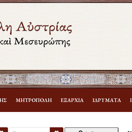
ΗΣ
ΜΗΤΡΌΠΟΛΗ
ἘΞΑΡΧΊΑ
ἹΔΡΎΜΑΤΑ
Ἁ