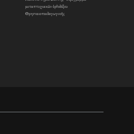
μεταπτυχιακῶν ὀρθοδόξου
Θρησκειοπαιδαγωγικῆς