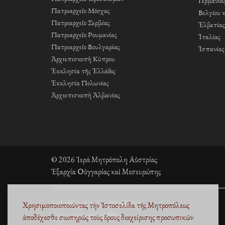
Γερμανία
Πατριαρχεῖο Μόσχας
Βελγίου 
Πατριαρχεῖο Σερβίας
Ἑλβετίας
Πατριαρχεῖο Ρουμανίας
Ἰταλίας
Πατριαρχεῖο Βουλγαρίας
Ἱσπανίας
Ἀρχιεπισκοπὴ Κύπρου
Ἐκκλησία τῆς Ἑλλάδος
Ἐκκλησία Πολωνίας
Ἀρχιεπισκοπὴ Ἀλβανίας
© 2026 Ἱερὰ Μητρόπολη Αὐστρίας
Ἐξαρχία Οὑγγαρίας καὶ Μεσευρώπης
Fleischmarkt 13, 1010 Wien
Χρησιμοποιοποιώντας τὴν Ἰστοσελίδα τῆς Μητροπόλεως
Τηλ. +43 1 53 33 889
ἀποδέχεσθε σιωπηρῶς τοὺς
ὅρους διαχείρισης προσωπικῶν