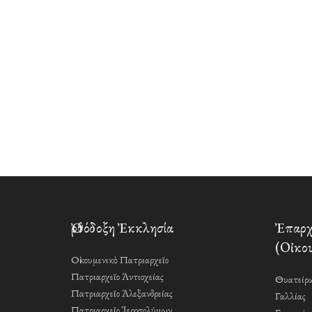
Ὀρθόδοξη Ἐκκλησία
Ἐπαρχί
(Οἰκου
Οἰκουμενικὸ Πατριαρχεῖο
Πατριαρχεῖο Ἀντιοχείας
Θυατείρω
Πατριαρχεῖο Ἀλεξανδρείας
Γαλλίας
Πατριαρχεῖο Ἱεροσολύμων