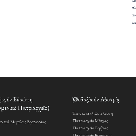
Μέ
πλ
πο
ἀν
ες ἐν Εὐρώπη
Ὀρθοδοξία ἐν Αὐστρίᾳ
μενικὸ Πατριαρχεῖο)
Ἐπισκοπικὴ Συνέλευση
Πατριαρχεῖο Μόσχας
ν καὶ Μεγάλης Βρεταννίας
Πατριαρχεῖο Σερβίας
Πατριαρχεῖο Ρουμανίας