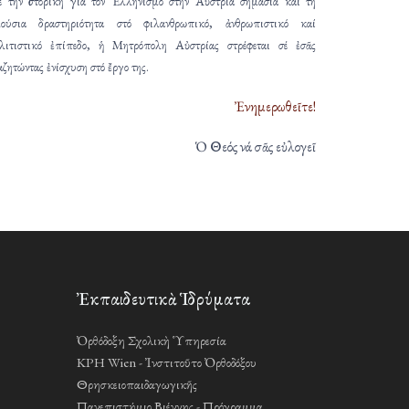
 τήν ἱστορική γιά τόν Ἑλληνισμό στήν Αὐστρία σημασία καί τή
ούσια δραστηριότητα στό φιλανθρωπικό, ἀνθρωπιστικό καί
λιτιστικό ἐπίπεδο, ἡ Μητρόπολη Αὐστρίας στρέφεται σέ ἐσᾶς
αζητώντας ἐνίσχυση στό ἔργο της.
Ἐνημερωθεῖτε!
Ὁ Θεός νά σᾶς εὐλογεῖ
Ἐκπαιδευτικὰ Ἱδρύματα
Ὀρθόδοξη Σχολικὴ Ὑπηρεσία
KPH Wien - Ἰνστιτοῦτο Ὀρθοδόξου
Θρησκειοπαιδαγωγικῆς
Πανεπιστήμιο Βιέννης - Πρόγραμμα