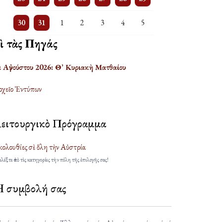
3 events
One event
One event
One event
One event
One event
One event
30
31
1
2
3
4
5
πὶ τὰς Πηγάς
α Αὐγούστου 2026: Θ’ Κυριακὴ Ματθαίου
χεῖο Ἐντύπων
ειτουργικὸ Πρόγραμμα
ολουθίες σὲ ὅλη τὴν Αὐστρία
λέξτε ἀπὸ τὶς κατηγορίες τὴν πόλη τῆς ἐπιλογῆς σας!
 συμβολή σας