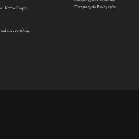
ς
Πατριαρχεῖο Βουλγαρίας
καὶ Κάτω Χωρῶν
 καὶ Πορτογαλίας