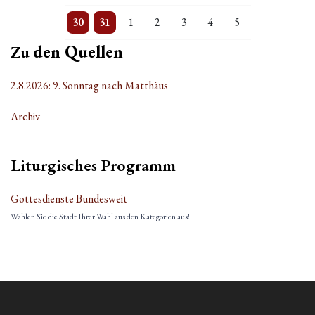
3 Veranstaltungen
Einzelne Veranstaltung
Einzelne Veranstaltung
Einzelne Veranstaltung
Einzelne Veranstaltung
Einzelne Veranstaltung
Einzelne Veranstaltung
30
31
1
2
3
4
5
Zu
den Quellen
2.8.2026: 9. Sonntag nach Matthäus
Archiv
Liturgisches Programm
Gottesdienste Bundesweit
Wählen Sie die Stadt Ihrer Wahl aus den Kategorien aus!