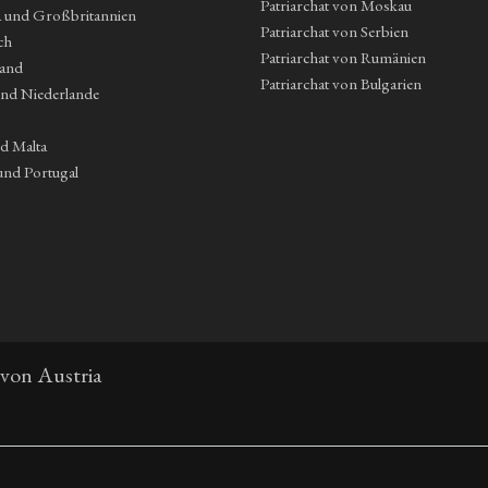
Patriarchat von Moskau
a und Großbritannien
Patriarchat von Serbien
ch
Patriarchat von Rumänien
land
Patriarchat von Bulgarien
und Niederlande
nd Malta
und Portugal
 von Austria