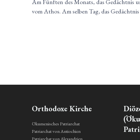
Αm Fünften des Monats, das Gedächtnis uns
vom Athos. Am selben Tag, das Gedächtnis 
Orthodoxe Kirche
Diöz
(Öku
Ökumenisches Patriarchat
Patri
Patriarchat von Antiochien
Patriarchat von Alexandrien