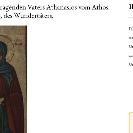
I
tragenden Vaters Athanasios vom Athos
, des Wundertäters.
Di
se
Un
au
Un