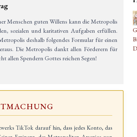
rag
0
her Menschen guten Willens kann die Metropolis
A
G
en, sozialen und karitativen Aufgaben erfüllen.
B
etropolis deshalb folgendes Formular für einen
D
raus. Die Metropolis dankt allen Förderern für
t allen Spendern Gottes reichen Segen!
NTMACHUNG
zwerks TikTok darauf hin, dass jedes Konto, das
einer Eminenz, des Metropoliten Arsenios von