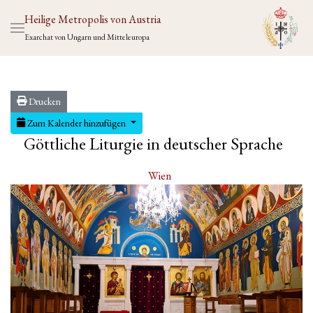
Heilige Metropolis von Austria
Exarchat von Ungarn und Mitteleuropa
Drucken
Zum Kalender hinzufügen
Göttliche Liturgie in deutscher Sprache
Wien