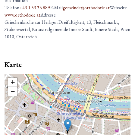
Information
Telefon
+43.1.53.33.889
E-Mail
gemeinde@orthodoxie.at
Webseite
www.orthodoxie.at
Adresse
Griechenkirche zur Heiligen Dreifaltigkeit, 13, Fleischmarkt,
Stubenviertel, Katastralgemeinde Innere Stadt, Innere Stadt, Wien
1010, Österreich
Karte
+
−