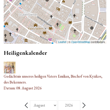
Leaflet
| ©
OpenStreetMap
contributors
Heiligenkalender
08
Aug.
Gedächtnis unseres heiligen Vaters Emilian, Bischof von Kyzikos,
des Bekenners.
Datum:
08. August 2026
Monat
Jahr
Zurück - Monat
Weiter - Monat