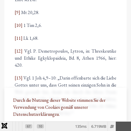
[9]
Mt 20,28.
[10]
1 Tim 2,6.
[11]
Lk 1,68.
[12]
Vgl. P. Demetropoulos, Lytron, in: Threskeutike
und Ethike Egkyklopaideia, Bd. 8, Athen 1966, hier:
420.
[13]
Vgl. 1 Joh 4,9–10: „Darin offenbarte sich die Liebe
Gottes unter uns, dass Gott seinen einzigen Sohn in die
Welt gesandt hat, damit wir durch ihn leben. Darin
besteht die Liebe: Nicht dass wir Gott geliebt haben,
Durch die Nutzung dieser Website stimmen Sie der
sondern dass er uns geliebt und seinen Sohn als Sühne
Verwendung von Cookies gemäß unserer
für unsere Sünden gesandt hat.“
Datenschutzerklärung
zu.
[14]
Christos Yannaras, Das Alphabet des Glaubens,
135ms
6.719MB
67
10