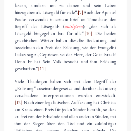
lassen, sondern um zu dienen und sein Leben
hinzugeben als Lösegeld für viele“.
[9]
Auch der Apostel
Paulus verwendet in seinem Brief an Timotheus den
Begriff des Lösegelds (
antilytron
): „der sich als
Lösegeld hingegeben hat für alle“.
[10]
Die beiden
griechischen Wörter haben dieselbe Bedeutung und
bezeichnen den Preis der Erlösung, wie der Evangelist
Lukas sagt: „Gepriesen sei der Herr, der Gott Israels!
Denn Er hat Sein Volk besucht und ihm Erlösung
geschaffen.“
[11]
Viele Theologen haben sich mit dem Begriff der
„Erlösung“ auseinandergesetzt und darüber diskutiert;
verschiedene Interpretationen wurden entwickelt.
[12]
Nach einer legalistischen Auffassung hat Christus
am Kreuz einen Preis für jeden Sünder bezahlt, so dass
er, frei von der Erbsünde und allen anderen Sünden, mit
ihm der Sieger über den Tod und ein zukünftiger
Teilhaber des ewigen Reiches sein würde. Die