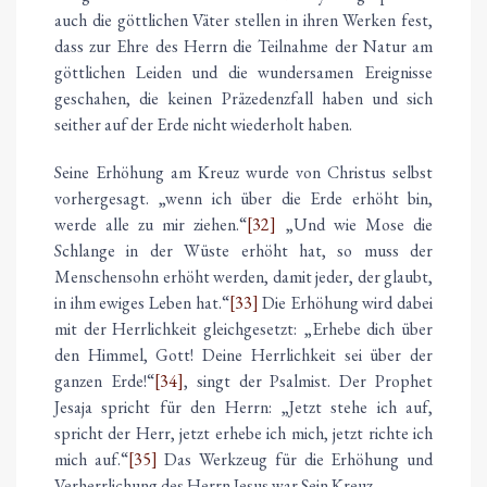
auch die göttlichen Väter stellen in ihren Werken fest,
dass zur Ehre des Herrn die Teilnahme der Natur am
göttlichen Leiden und die wundersamen Ereignisse
geschahen, die keinen Präzedenzfall haben und sich
seither auf der Erde nicht wiederholt haben.
Seine Erhöhung am Kreuz wurde von Christus selbst
vorhergesagt. „wenn ich über die Erde erhöht bin,
werde alle zu mir ziehen.“
[32]
„Und wie Mose die
Schlange in der Wüste erhöht hat, so muss der
Menschensohn erhöht werden, damit jeder, der glaubt,
in ihm ewiges Leben hat.“
[33]
Die Erhöhung wird dabei
mit der Herrlichkeit gleichgesetzt: „Erhebe dich über
den Himmel, Gott! Deine Herrlichkeit sei über der
ganzen Erde!“
[34]
, singt der Psalmist. Der Prophet
Jesaja spricht für den Herrn: „Jetzt stehe ich auf,
spricht der Herr, jetzt erhebe ich mich, jetzt richte ich
mich auf.“
[35]
Das Werkzeug für die Erhöhung und
Verherrlichung des Herrn Jesus war Sein Kreuz.