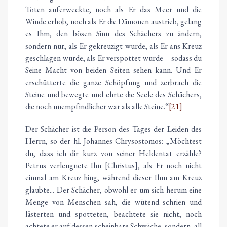
Toten auferweckte, noch als Er das Meer und die
Winde erhob, noch als Er die Dämonen austrieb, gelang
es Ihm, den bösen Sinn des Schächers zu ändern,
sondern nur, als Er gekreuzigt wurde, als Er ans Kreuz
geschlagen wurde, als Er verspottet wurde – sodass du
Seine Macht von beiden Seiten sehen kann. Und Er
erschütterte die ganze Schöpfung und zerbrach die
Steine und bewegte und ehrte die Seele des Schächers,
die noch unempfindlicher war als alle Steine.“
[21]
Der Schächer ist die Person des Tages der Leiden des
Herrn, so der hl. Johannes Chrysostomos: „Möchtest
du, dass ich dir kurz von seiner Heldentat erzähle?
Petrus verleugnete Ihn [Christus], als Er noch nicht
einmal am Kreuz hing, während dieser Ihm am Kreuz
glaubte... Der Schächer, obwohl er um sich herum eine
Menge von Menschen sah, die wütend schrien und
lästerten und spotteten, beachtete sie nicht, noch
achtete er auf dessen scheinbare Schwäche, sondern, all