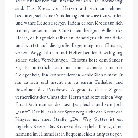
seine Ähnlichkeit mit Ihm und für sein Heil notwendig
sind. Das Kreuz von Herzen auf sich zu nehmen
bedeutet, sich seiner Sündhaftigkeit bewusst zu werden
und wahre Reue zu zeigen. Indem er sein Kreuz auf sich
nimmt, bekennt der Christ den heiligen Willen des
Herrn, er klagt sich selbst an, demütigt sich, tut Buße
und wartet auf die große Begegnung mit Christus,
seinem Weggefährten und Helfer bei der Bewältigung
seiner vielen Verfehlungen. Christus hört dem Sünder
zu, Er unterhält sich mit ihm, schenkt ihm die
Gelegenheit, Ihn kennenzulernen. Schließlich nimmt Er
ihn zu sich und macht ihn zu einem Teilhaber und
Bewohner des Paradieses. Angesichts dieses Segens
verherrlicht der Christ den Herrn und setzt seinen Weg
fort. Doch nun ist die Last Jesu leicht und sein Joch
„sanft“. Der hl. Isaak der Syrer vergleicht das Kreuz des
Jüngers mit einer Straße: „Der Weg Gottes ist ein
tägliches Kreuz. Das Kreuz ist das tägliche Kreuz, denn
niemand im Himmel ist in Bequemlichkeit aufgestiegen.