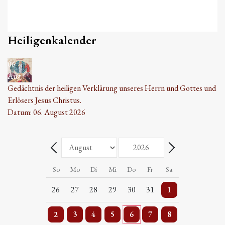
Heiligenkalender
06
Aug.
Gedächtnis der heiligen Verklärung unseres Herrn und Gottes und
Erlösers Jesus Christus.
Datum:
06. August 2026
Monat
Jahr
Zurück - Monat
Weiter - Monat
So
Mo
Di
Mi
Do
Fr
Sa
5 Veranstaltungen
Einzelne Veranstaltung
2 Veranstaltungen
Einzelne Veranstaltung
2 Veranstaltungen
Einzelne Veranstaltung
5 Veranstaltungen
26
27
28
29
30
31
1
4 Veranstaltungen
3 Veranstaltungen
3 Veranstaltungen
4 Veranstaltungen
4 Veranstaltungen
3 Veranstaltungen
5 Veranstaltungen
2
3
4
5
6
7
8