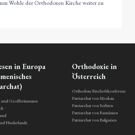
zum Wohle der Orthodoxen Kirche weiter zu
esen in Europa
Orthodoxie in
menisches
Österreich
archat)
Orthodoxe Bischofskonferenz
Patriarchat von Moskau
a und Großbritannien
Patriarchat von Serbien
ch
Patriarchat von Rumänien
land
Patriarchat von Bulgarien
und Niederlande