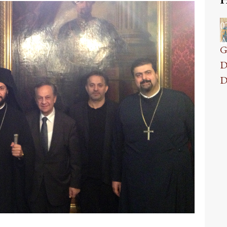
0
A
G
D
D