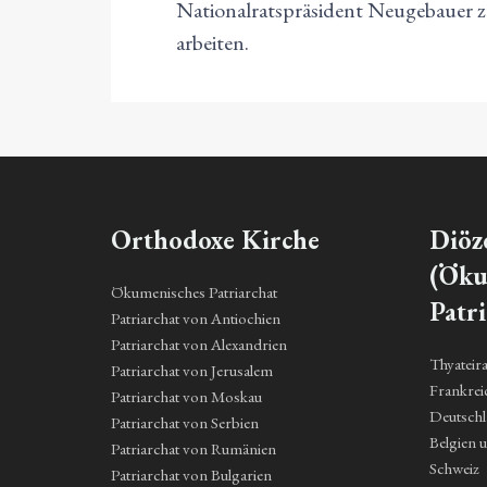
Nationalratspräsident Neugebauer 
arbeiten.
Orthodoxe Kirche
Diöz
(Öku
Ökumenisches Patriarchat
Patri
Patriarchat von Antiochien
Patriarchat von Alexandrien
Thyateir
Patriarchat von Jerusalem
Frankrei
Patriarchat von Moskau
Deutsch
Patriarchat von Serbien
Belgien 
Patriarchat von Rumänien
Schweiz
Patriarchat von Bulgarien