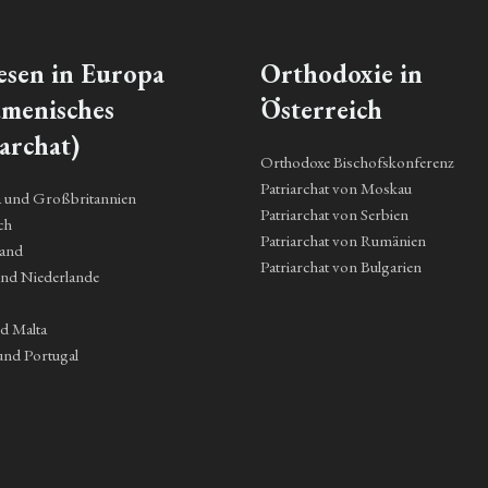
esen in Europa
Orthodoxie in
menisches
Österreich
archat)
Orthodoxe Bischofskonferenz
Patriarchat von Moskau
a und Großbritannien
Patriarchat von Serbien
ch
Patriarchat von Rumänien
land
Patriarchat von Bulgarien
und Niederlande
nd Malta
und Portugal