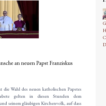
0
A
G
H
C
D
nsche an neuen Papst Franziskus
t die Wahl des neuen katholischen Papstes
Gebete gelten in diesen Stunden dem
und seinem gläubigen Kirchenvolk, auf dass