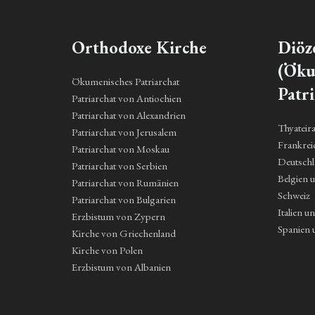
Orthodoxe Kirche
Diöz
(Öku
Ökumenisches Patriarchat
Patri
Patriarchat von Antiochien
Patriarchat von Alexandrien
Thyateir
Patriarchat von Jerusalem
Frankrei
Patriarchat von Moskau
Deutsch
Patriarchat von Serbien
Belgien 
Patriarchat von Rumänien
Schweiz
Patriarchat von Bulgarien
Italien u
Erzbistum von Zypern
Spanien 
Kirche von Griechenland
Kirche von Polen
Erzbistum von Albanien