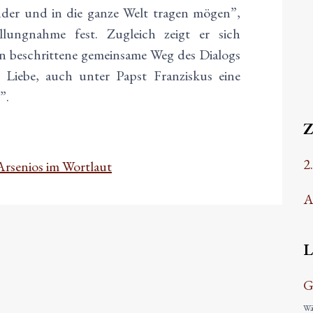
nander und in die ganze Welt tragen mögen”,
llungnahme fest. Zugleich zeigt er sich
ten beschrittene gemeinsame Weg des Dialogs
Liebe, auch unter Papst Franziskus eine
”.
2
Arsenios im Wortlaut
A
L
G
Wäh