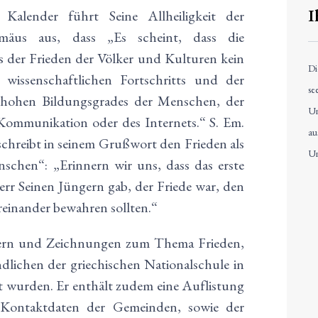
I
alender führt Seine Allheiligkeit der
omäus aus, dass „Es scheint, dass die
s der Frieden der Völker und Kulturen kein
Di
 wissenschaftlichen Fortschritts und der
se
s hohen Bildungsgrades der Menschen, der
Un
Kommunikation oder des Internets.“ S. Em.
au
schreibt in seinem Grußwort den Frieden als
Un
schen“: „Erinnern wir uns, dass das erste
rr Seinen Jüngern gab, der Friede war, den
reinander bewahren sollten.“
ildern und Zeichnungen zum Thema Frieden,
lichen der griechischen Nationalschule in
t wurden. Er enthält zudem eine Auflistung
e Kontaktdaten der Gemeinden, sowie der