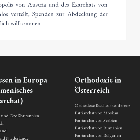
opolis von Austria und des Exarchats von
los verteilt, Spenden zur Abdeckung der
zlich willkommen.
esen in Europa
Orthodoxie in
menisches
Österreich
archat)
Orthodoxe Bischofskonferenz
Patriarchat von Moskau
a und Großbritannien
Patriarchat von Serbien
ch
Patriarchat von Rumänien
land
Patriarchat von Bulgarien
und Niederlande