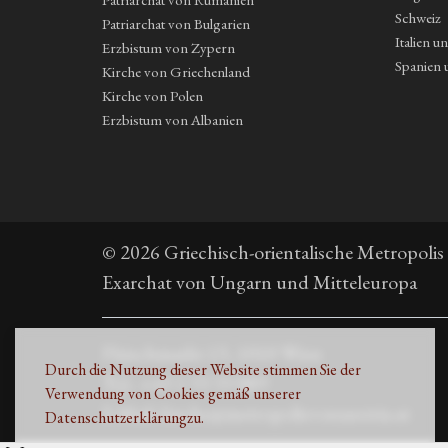
Schweiz
Patriarchat von Bulgarien
Italien u
Erzbistum von Zypern
Spanien 
Kirche von Griechenland
Kirche von Polen
Erzbistum von Albanien
© 2026 Griechisch-orientalische Metropolis
Exarchat von Ungarn und Mitteleuropa
Fleischmarkt 13, 1010 Wien
Durch die Nutzung dieser Website stimmen Sie der
Τηλ. +43 1 53 33 889
Verwendung von Cookies gemäß unserer
E-Mail: kirche@metropolisvonaustria.at
Datenschutzerklärung
zu.