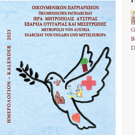
0
A
G
B
D