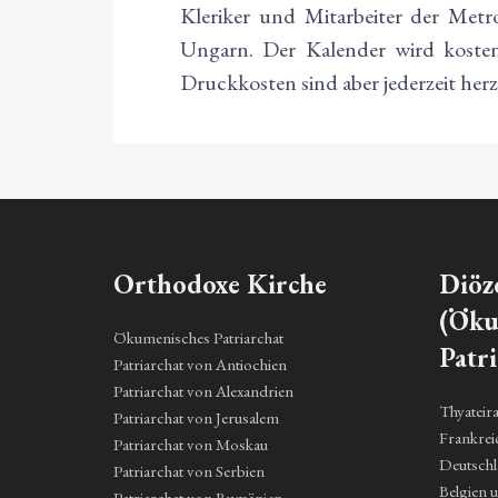
Kleriker und Mitarbeiter der Metr
Ungarn. Der Kalender wird kosten
Druckkosten sind aber jederzeit her
Orthodoxe Kirche
Diöz
(Öku
Ökumenisches Patriarchat
Patri
Patriarchat von Antiochien
Patriarchat von Alexandrien
Thyateir
Patriarchat von Jerusalem
Frankrei
Patriarchat von Moskau
Deutsch
Patriarchat von Serbien
Belgien 
Patriarchat von Rumänien