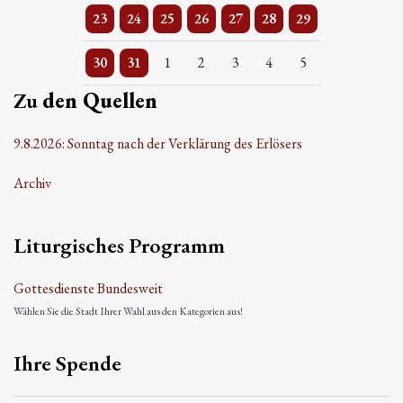
2 Veranstaltungen
Einzelne Veranstaltung
Einzelne Veranstaltung
Einzelne Veranstaltung
Einzelne Veranstaltung
2 Veranstaltungen
Einzelne Veranstaltung
23
24
25
26
27
28
29
3 Veranstaltungen
Einzelne Veranstaltung
Einzelne Veranstaltung
Einzelne Veranstaltung
Einzelne Veranstaltung
Einzelne Veranstaltung
Einzelne Veranstaltung
30
31
1
2
3
4
5
Zu
den Quellen
9.8.2026: Sonntag nach der Verklärung des Erlösers
Archiv
Liturgisches Programm
Gottesdienste Bundesweit
Wählen Sie die Stadt Ihrer Wahl aus den Kategorien aus!
Ihre Spende