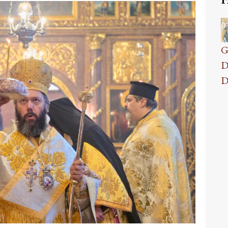
0
A
G
D
D