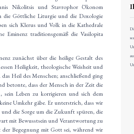
I
nis Nikolitsis und Stavrophor Ökonom
n die Göttliche Liturgie und die Doxologie
en sich Klerus und Volk in die Kathedrale
Di
ine Eminenz traditionsgemäß die Vasilopita
se
Un
au
nenz zunächst über die heilige Gestalt des
Un
essen Heiligkeit, theologische Weisheit und
nd das Heil des Menschen; anschließend ging
nd betonte, dass der Mensch in der Zeit die
, sein Leben zu korrigieren und sich dem
keine Umkehr gäbe. Er unterstrich, dass wir
t und die Sorge um die Zukunft spüren, die
wart mit Bewusstsein und Verantwortung zu
t der Begegnung mit Gott sei, während wir