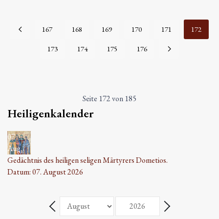
167
168
169
170
171
172
173
174
175
176
Seite 172 von 185
Heiligenkalender
07
Aug.
Gedächtnis des heiligen seligen Märtyrers Dometios.
Datum:
07. August 2026
Monat
Jahr
Zurück - Monat
Weiter - Monat