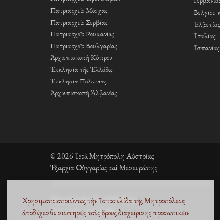
Γερμανία
Πατριαρχεῖο Μόσχας
Βελγίου 
Πατριαρχεῖο Σερβίας
Ἑλβετίας
Πατριαρχεῖο Ρουμανίας
Ἰταλίας
Πατριαρχεῖο Βουλγαρίας
Ἱσπανίας
Ἀρχιεπισκοπὴ Κύπρου
Ἐκκλησία τῆς Ἑλλάδος
Ἐκκλησία Πολωνίας
Ἀρχιεπισκοπὴ Ἀλβανίας
© 2026 Ἱερὰ Μητρόπολη Αὐστρίας
Ἐξαρχία Οὑγγαρίας καὶ Μεσευρώπης
Fleischmarkt 13, 1010 Wien
Χρησιμοποιοποιώντας τὴν Ἰστοσελίδα τῆς Μητροπόλεως
Τηλ. +43 1 53 33 889
ἀποδέχεσθε σιωπηρῶς τοὺς
ὅρους διαχείρισης προσωπικῶν