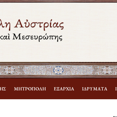
ΗΣ
ΜΗΤΡΌΠΟΛΗ
ἘΞΑΡΧΊΑ
ἹΔΡΎΜΑΤΑ
Ἁ