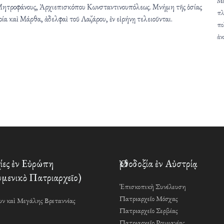
Μέ
ν Μητροφάνους, Ἀρχιεπισκόπου Κωνσταντινουπόλεως. Μνήμη τῆς ὁσίας
πλ
α καὶ Μάρθα, ἀδελφαὶ τοῦ Λαζάρου, ἐν εἰρήνῃ τελειοῦνται.
πο
ἀν
ες ἐν Εὐρώπη
Ὀρθοδοξία ἐν Αὐστρίᾳ
μενικὸ Πατριαρχεῖο)
Ἐπισκοπικὴ Συνέλευση
Πατριαρχεῖο Μόσχας
ν καὶ Μεγάλης Βρεταννίας
Πατριαρχεῖο Σερβίας
Πατριαρχεῖο Ρουμανίας