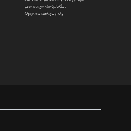
μεταπτυχιακῶν ὀρθοδόξου
Θρησκειοπαιδαγωγικῆς