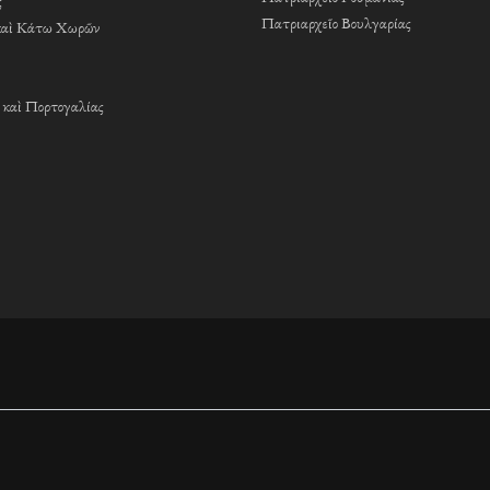
ς
Πατριαρχεῖο Βουλγαρίας
καὶ Κάτω Χωρῶν
 καὶ Πορτογαλίας