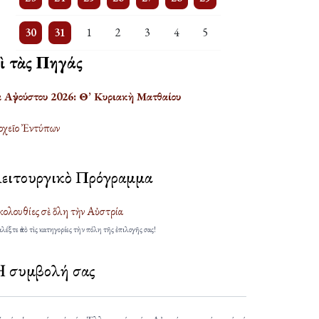
3 events
One event
One event
One event
One event
One event
One event
30
31
1
2
3
4
5
πὶ τὰς Πηγάς
α Αὐγούστου 2026: Θ’ Κυριακὴ Ματθαίου
χεῖο Ἐντύπων
ειτουργικὸ Πρόγραμμα
ολουθίες σὲ ὅλη τὴν Αὐστρία
λέξτε ἀπὸ τὶς κατηγορίες τὴν πόλη τῆς ἐπιλογῆς σας!
 συμβολή σας