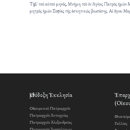
Τῇ Δ' τοῦ αὐτοῦ μηνός, Μνήμη τοῦ ἐν Ἁγίοις Πατρὸς ἡμῶ
μητρὸς ἡμῶν Σοφίας τῆς ἀσκητικῶς βιωσάσης. Αἱ ἅγιαι Μαρί
Ὀρθόδοξη Ἐκκλησία
Ἐπαρχί
(Οἰκου
Οἰκουμενικὸ Πατριαρχεῖο
Πατριαρχεῖο Ἀντιοχείας
Θυατείρω
Πατριαρχεῖο Ἀλεξανδρείας
Γαλλίας
Πατριαρχεῖο Ἱεροσολύμων