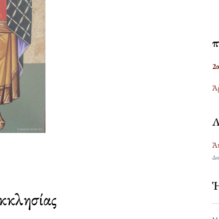
Ἐ
2
Ἀρ
Λ
Ἀκ
Δια
Ἡ
Ἐκκλησίας