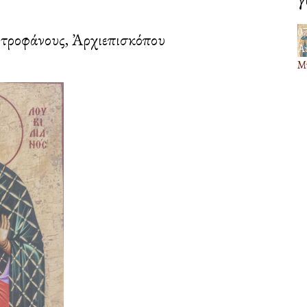
0
τροφάνους, Ἀρχιεπισκόπου
Α
Μν