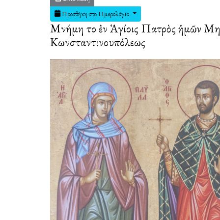
Προσθήκη στο Ημερολόγιο
Μνήμη τοῦ ἐν Ἁγίοις Πατρὸς ἡμῶν Μη
Κωνσταντινουπόλεως