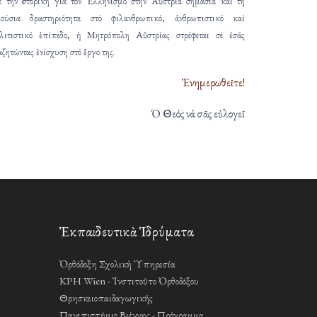
 τήν ἱστορική γιά τόν Ἑλληνισμό στήν Αὐστρία σημασία καί τή
ούσια δραστηριότητα στό φιλανθρωπικό, ἀνθρωπιστικό καί
λιτιστικό ἐπίπεδο, ἡ Μητρόπολη Αὐστρίας στρέφεται σέ ἐσᾶς
αζητώντας ἐνίσχυση στό ἔργο της.
Ἐνημερωθεῖτε!
Ὁ Θεός νά σᾶς εὐλογεῖ
Ἐκπαιδευτικὰ Ἱδρύματα
Ὀρθόδοξη Σχολικὴ Ὑπηρεσία
KPH Wien - Ἰνστιτοῦτο Ὀρθοδόξου
Θρησκειοπαιδαγωγικῆς
Πανεπιστήμιο Βιέννης - Πρόγραμμα