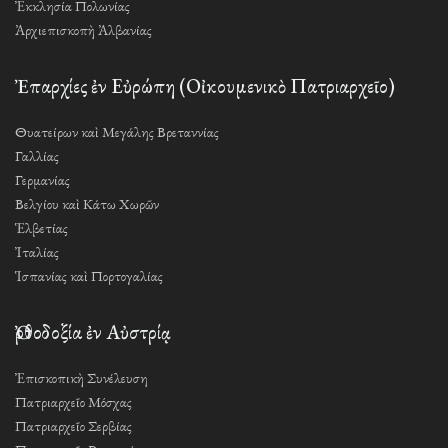
Ἐκκλησία Πολωνίας
Ἀρχιεπισκοπὴ Ἀλβανίας
Ἐπαρχίες ἐν Εὐρώπη (Οἰκουμενικὸ Πατριαρχεῖο)
Θυατείρων καὶ Μεγάλης Βρεταννίας
Γαλλίας
Γερμανίας
Βελγίου καὶ Κάτω Χωρῶν
Ἑλβετίας
Ἰταλίας
Ἱσπανίας καὶ Πορτογαλίας
Ὀρθοδοξία ἐν Αὐστρίᾳ
Ἐπισκοπικὴ Συνέλευση
Πατριαρχεῖο Μόσχας
Πατριαρχεῖο Σερβίας