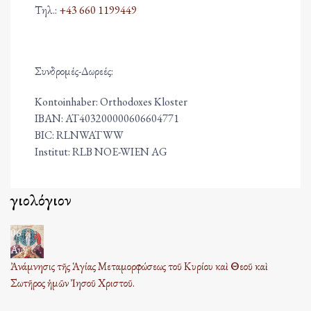
Τηλ.:
+43 660 1199449
Συνδρομές-Δωρεές:
Kontoinhaber: Orthodoxes Kloster
IBAN: AT403200000606604771
BIC: RLNWATWW
Institut: RLB NOE-WIEN AG
Ἁγιολόγιον
06
Αυγ
Ἀνάμνησις τῆς Ἁγίας Μεταμορφώσεως τοῦ Κυρίου καὶ Θεοῦ καὶ
Σωτῆρος ἡμῶν Ἰησοῦ Χριστοῦ.