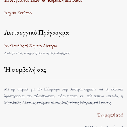
2α Αὐγούστου 2026: Θ’ Κυριακὴ Ματθαίου
Ἀρχεῖο Ἐντύπων
Λειτουργικὸ Πρόγραμμα
Ἀκολουθίες σὲ ὅλη τὴν Αὐστρία
Διαλέξτε ἀπὸ τὶς κατηγορίες τὴν πόλη τῆς ἐπιλογῆς σας!
Ἡ συμβολή σας
Μέ τήν ἱστορική γιά τόν Ἑλληνισμό στήν Αὐστρία σημασία καί τή πλούσια
δραστηριότητα στό φιλανθρωπικό, ἀνθρωπιστικό καί πολιτιστικό ἐπίπεδο, ἡ
Μητρόπολη Αὐστρίας στρέφεται σέ ἐσᾶς ἀναζητώντας ἐνίσχυση στό ἔργο της.
Ἐνημερωθεῖτε!