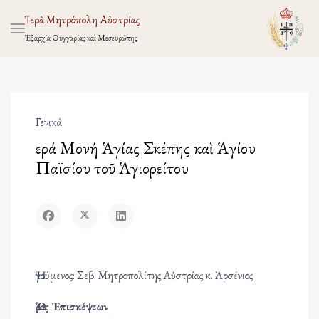
Ἱερὰ Μητρόπολη Αὐστρίας
Ἐξαρχία Οὑγγαρίας καὶ Μεσευρώπης
Γενικά
Ἱερά Μονή Ἁγίας Σκέπης καὶ Ἁγίου
Παϊσίου τοῦ Ἁγιορείτου
Ἡγούμενος: Σεβ. Μητροπολίτης Αὐστρίας κ. Ἀρσένιος
Ὧρες Ἐπισκέψεων