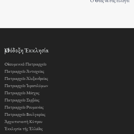
Ὁ Θεός νά σᾶς εὐλογεῖ
Ὀρθόδοξη Ἐκκλησία
Οἰκουμενικὸ Πατριαρχεῖο
Πατριαρχεῖο Ἀντιοχείας
Πατριαρχεῖο Ἀλεξανδρείας
Πατριαρχεῖο Ἱεροσολύμων
Πατριαρχεῖο Μόσχας
Πατριαρχεῖο Σερβίας
Πατριαρχεῖο Ρουμανίας
Πατριαρχεῖο Βουλγαρίας
Ἀρχιεπισκοπὴ Κύπρου
Ἐκκλησία τῆς Ἑλλάδος