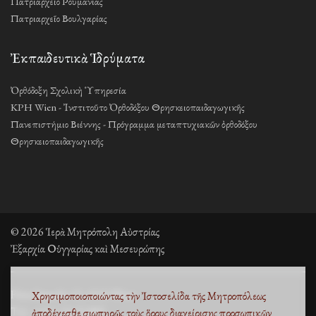
Πατριαρχεῖο Ρουμανίας
Πατριαρχεῖο Βουλγαρίας
Ἐκπαιδευτικὰ Ἱδρύματα
Ὀρθόδοξη Σχολικὴ Ὑπηρεσία
KPH Wien - Ἰνστιτοῦτο Ὀρθοδόξου Θρησκειοπαιδαγωγικῆς
Πανεπιστήμιο Βιέννης - Πρόγραμμα μεταπτυχιακῶν ὀρθοδόξου
Θρησκειοπαιδαγωγικῆς
© 2026 Ἱερὰ Μητρόπολη Αὐστρίας
Ἐξαρχία Οὑγγαρίας καὶ Μεσευρώπης
Fleischmarkt 13, 1010 Wien
Χρησιμοποιοποιώντας τὴν Ἰστοσελίδα τῆς Μητροπόλεως
Τηλ. +43 1 53 33 889
ἀποδέχεσθε σιωπηρῶς τοὺς
ὅρους διαχείρισης προσωπικῶν