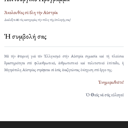
Ἀκολουθίες σὲ ὅλη τὴν Αὐστρία
Διαλέξτε ἀπὸ τὶς κατηγορίες τὴν πόλη τῆς ἐπιλογῆς σας!
Ἡ συμβολή σας
Μέ τήν ἱστορική γιά τόν Ἑλληνισμό στήν Αὐστρία σημασία καί τή πλούσια
δραστηριότητα στό φιλανθρωπικό, ἀνθρωπιστικό καί πολιτιστικό ἐπίπεδο, ἡ
Μητρόπολη Αὐστρίας στρέφεται σέ ἐσᾶς ἀναζητώντας ἐνίσχυση στό ἔργο της.
Ἐνημερωθεῖτε!
Ὁ Θεός νά σᾶς εὐλογεῖ