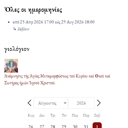
Όλες οι ημερομηνίες
από
25 Απρ 2026
17:00
εώς
29 Αυγ 2026
18:00
↳
Σάββατο
Ἁγιολόγιον
06
Αυγ
Ἀνάμνησις τῆς Ἁγίας Μεταμορφώσεως τοῦ Κυρίου καὶ Θεοῦ καὶ
Σωτῆρος ἡμῶν Ἰησοῦ Χριστοῦ.
Μήνας
Έτος
Πίσω - Μήνας
Επόμενο - Μήνας
Κυρ
Δευ
Τρι
Τετ
Πεμ
Παρ
Σαβ
5 events
One event
2 events
One event
2 events
One event
5 events
26
27
28
29
30
31
1