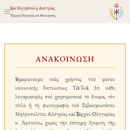
Ἱερὰ Μητρόπολη Αὐστρίας
Ἐξαρχία Οὑγγαρίας καὶ Μεσευρώπης
ΑΝΑΚΟΙΝΩΣΗ
Ἐνημερώνουμε τοὺς χρήστες τοῦ μέσου
κοινωνικῆς δικτυώσεως TikTok ὅτι κάθε
λογαριασμὸς ποὺ χρησιμοποιεῖ τὸ ὄνομα, τὸν
τίτλο ἢ τὴ φωτογραφία τοῦ Σεβασμιωτάτου
Μητροπολίτου Αὐστρίας καὶ Ἐξάρχου Οὐγγαρίας
κ. Ἀρσενίου, χωρὶς τὴν ἐπίσημη ἔγκριση τῆς