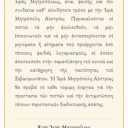
Ἱερᾶς Μητροπόλεως, εἶναι ψευδὴς καὶ δὲν
συνδέεται καθ’ οἱονδήποτε τρόπο μὲ τὴν Ἱερὰ
Μητρόπολη Αὐστρίας. Παρακαλοῦνται οἱ
πιστοὶ νὰ μὴν ἀκολουθοῦν, νὰ μὴν
ἐπικοινωνοῦν καὶ νὰ μὴν ἀνταποκρίνονται σὲ
μηνύματα ἢ αἰτήματα ποὺ προέρχονται ἀπὸ
τέτοιους ψευδεῖς λογαριασμούς, οἱ ὁποῖοι
ἀποσκοποῦν στὴν παραπλάνηση τοῦ κοινοῦ καὶ
τὴν κατάχρηση τῆς ταυτότητας τοῦ
Σεβασμιωτάτου. Ἡ Ἱερὰ Μητρόπολη Αὐστρίας
θὰ προβεῖ σὲ κάθε νόμιμη ἐνέργεια γιὰ τὴν
προστασία τῶν πιστῶν καὶ τὴν ἀντιμετώπιση
τέτοιων περιστατικῶν διαδικτυακῆς ἀπάτης.
Ἐκ τῆς Ἱερᾶς Μητροπόλεως