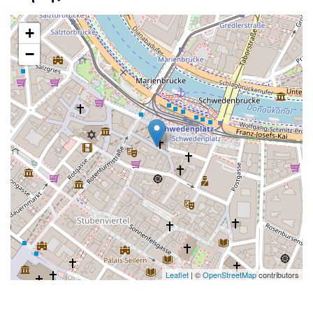
+
−
Leaflet
| ©
OpenStreetMap
contributors