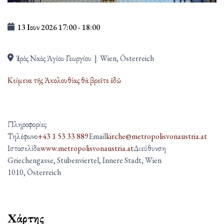
13 Ιουν 2026
17:00
-
18:00
Ἱερὸς Ναὸς Ἁγίου Γεωργίου
|
Wien, Österreich
Κείμενα τῆς Ἀκολουθίας θὰ βρεῖτε ἐδῶ
Πληροφορίες
Τηλέφωνο
+43 1 53 33 889
Email
kirche@metropolisvonaustria.at
Ιστοσελίδα
www.metropolisvonaustria.at
Διεύθυνση
Griechengasse, Stubenviertel, Innere Stadt, Wien
1010, Österreich
Χάρτης