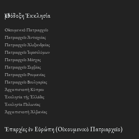
Ὀρθόδοξη Ἐκκλησία
Οἰκουμενικὸ Πατριαρχεῖο
Πατριαρχεῖο Ἀντιοχείας
Πατριαρχεῖο Ἀλεξανδρείας
Πατριαρχεῖο Ἱεροσολύμων
Πατριαρχεῖο Μόσχας
Πατριαρχεῖο Σερβίας
Πατριαρχεῖο Ρουμανίας
Πατριαρχεῖο Βουλγαρίας
Ἀρχιεπισκοπὴ Κύπρου
Ἐκκλησία τῆς Ἑλλάδος
Ἐκκλησία Πολωνίας
Ἀρχιεπισκοπὴ Ἀλβανίας
Ἐπαρχίες ἐν Εὐρώπη (Οἰκουμενικὸ Πατριαρχεῖο)