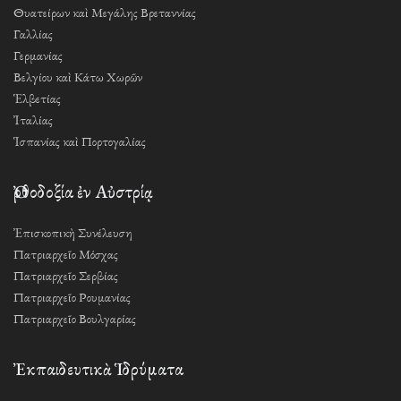
Θυατείρων καὶ Μεγάλης Βρεταννίας
Γαλλίας
Γερμανίας
Βελγίου καὶ Κάτω Χωρῶν
Ἑλβετίας
Ἰταλίας
Ἱσπανίας καὶ Πορτογαλίας
Ὀρθοδοξία ἐν Αὐστρίᾳ
Ἐπισκοπικὴ Συνέλευση
Πατριαρχεῖο Μόσχας
Πατριαρχεῖο Σερβίας
Πατριαρχεῖο Ρουμανίας
Πατριαρχεῖο Βουλγαρίας
Ἐκπαιδευτικὰ Ἱδρύματα