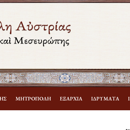
ΗΣ
ΜΗΤΡΌΠΟΛΗ
ἘΞΑΡΧΊΑ
ἹΔΡΎΜΑΤΑ
Ἁ