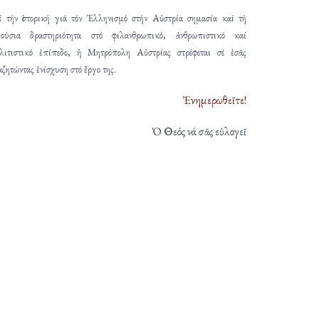
 τήν ἱστορική γιά τόν Ἑλληνισμό στήν Αὐστρία σημασία καί τή
ούσια δραστηριότητα στό φιλανθρωπικό, ἀνθρωπιστικό καί
λιτιστικό ἐπίπεδο, ἡ Μητρόπολη Αὐστρίας στρέφεται σέ ἐσᾶς
αζητώντας ἐνίσχυση στό ἔργο της.
Ἐνημερωθεῖτε!
Ὁ Θεός νά σᾶς εὐλογεῖ