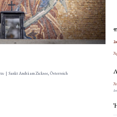
Ἐ
2
Ἀρ
Λ
του
|
Sankt Andrä am Zicksee, Österreich
Ἀκ
Δια
Ἡ