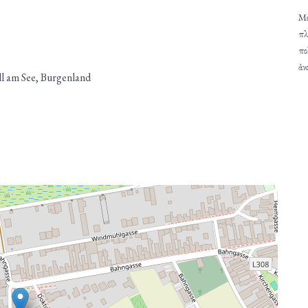
Μέ
πλ
πο
ἀν
dl am See, Burgenland