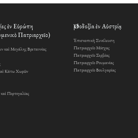
ες ἐν Εὐρώπη
Ὀρθοδοξία ἐν Αὐστρίᾳ
μενικὸ Πατριαρχεῖο)
Ἐπισκοπικὴ Συνέλευση
Πατριαρχεῖο Μόσχας
ν καὶ Μεγάλης Βρεταννίας
Πατριαρχεῖο Σερβίας
Πατριαρχεῖο Ρουμανίας
ς
Πατριαρχεῖο Βουλγαρίας
καὶ Κάτω Χωρῶν
 καὶ Πορτογαλίας