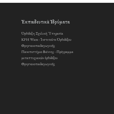
Ἐκπαιδευτικὰ Ἱδρύματα
Ὀρθόδοξη Σχολικὴ Ὑπηρεσία
KPH Wien - Ἰνστιτοῦτο Ὀρθοδόξου
Θρησκειοπαιδαγωγικῆς
Πανεπιστήμιο Βιέννης - Πρόγραμμα
μεταπτυχιακῶν ὀρθοδόξου
Θρησκειοπαιδαγωγικῆς