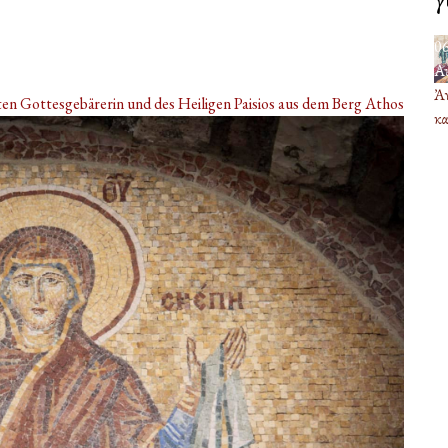
0
Α
Ἀν
sten Gottesgebärerin und des Heiligen Paisios aus dem Berg Athos
κα