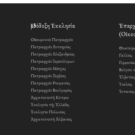
Ὀρθόδοξη Ἐκκλησία
Ἐπαρχί
(Οἰκου
Οἰκουμενικὸ Πατριαρχεῖο
Πατριαρχεῖο Ἀντιοχείας
Θυατείρω
Πατριαρχεῖο Ἀλεξανδρείας
Γαλλίας
Πατριαρχεῖο Ἱεροσολύμων
Γερμανία
Πατριαρχεῖο Μόσχας
Βελγίου 
Πατριαρχεῖο Σερβίας
Ἑλβετίας
Πατριαρχεῖο Ρουμανίας
Ἰταλίας
Πατριαρχεῖο Βουλγαρίας
Ἱσπανίας
Ἀρχιεπισκοπὴ Κύπρου
Ἐκκλησία τῆς Ἑλλάδος
Ἐκκλησία Πολωνίας
Ἀρχιεπισκοπὴ Ἀλβανίας