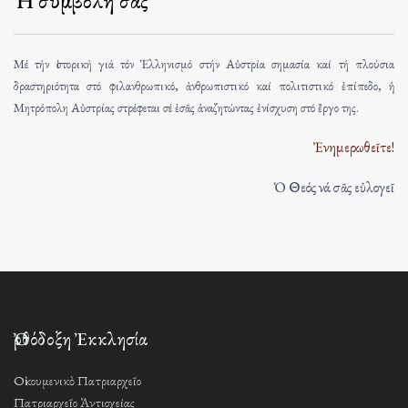
Ἡ συμβολή σας
Μέ τήν ἱστορική γιά τόν Ἑλληνισμό στήν Αὐστρία σημασία καί τή πλούσια
δραστηριότητα στό φιλανθρωπικό, ἀνθρωπιστικό καί πολιτιστικό ἐπίπεδο, ἡ
Μητρόπολη Αὐστρίας στρέφεται σέ ἐσᾶς ἀναζητώντας ἐνίσχυση στό ἔργο της.
Ἐνημερωθεῖτε!
Ὁ Θεός νά σᾶς εὐλογεῖ
Ὀρθόδοξη Ἐκκλησία
Οἰκουμενικὸ Πατριαρχεῖο
Πατριαρχεῖο Ἀντιοχείας