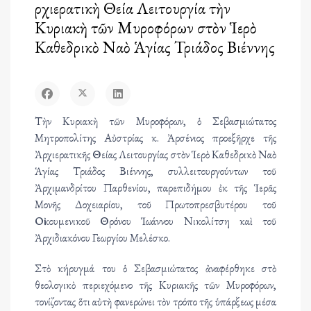
Ἀρχιερατικὴ Θεία Λειτουργία τὴν
Κυριακὴ τῶν Μυροφόρων στὸν Ἱερὸ
Καθεδρικὸ Ναὸ Ἁγίας Τριάδος Βιέννης
Τὴν Κυριακὴ τῶν Μυροφόρων, ὁ Σεβασμιώτατος
Μητροπολίτης Αὐστρίας κ. Ἀρσένιος προεξῆρχε τῆς
Ἀρχιερατικῆς Θείας Λειτουργίας στὸν Ἱερὸ Καθεδρικὸ Ναὸ
Ἁγίας Τριάδος Βιέννης, συλλειτουργούντων τοῦ
Ἀρχιμανδρίτου Παρθενίου, παρεπιδήμου ἐκ τῆς Ἱερᾶς
Μονῆς Δοχειαρίου, τοῦ Πρωτοπρεσβυτέρου τοῦ
Οἰκουμενικοῦ Θρόνου Ἰωάννου Νικολίτση καὶ τοῦ
Ἀρχιδιακόνου Γεωργίου Μελέσκο.
Στὸ κήρυγμά του ὁ Σεβασμιώτατος ἀναφέρθηκε στὸ
θεολογικὸ περιεχόμενο τῆς Κυριακῆς τῶν Μυροφόρων,
τονίζοντας ὅτι αὐτὴ φανερώνει τὸν τρόπο τῆς ὑπάρξεως μέσα