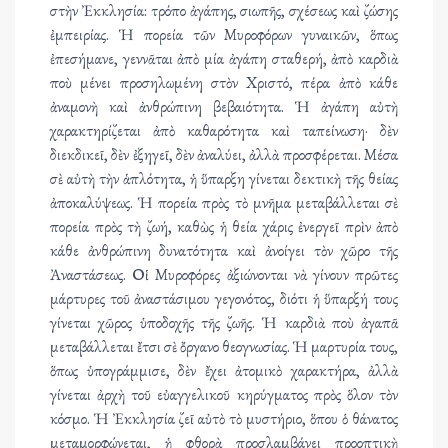
στὴν Ἐκκλησία: τρόπο ἀγάπης, σιωπῆς, σχέσεως καὶ ζώσης
ἐμπειρίας. Ἡ πορεία τῶν Μυροφόρων γυναικῶν, ὅπως
ἐπεσήμανε, γεννᾶται ἀπὸ μία ἀγάπη σταθερή, ἀπὸ καρδιὰ
ποὺ μένει προσηλωμένη στὸν Χριστό, πέρα ἀπὸ κάθε
ἀναμονὴ καὶ ἀνθρώπινη βεβαιότητα. Ἡ ἀγάπη αὐτὴ
χαρακτηρίζεται ἀπὸ καθαρότητα καὶ ταπείνωση· δὲν
διεκδικεῖ, δὲν ἐξηγεῖ, δὲν ἀναλύει, ἀλλὰ προσφέρεται. Μέσα
σὲ αὐτὴ τὴν ἁπλότητα, ἡ ὕπαρξη γίνεται δεκτικὴ τῆς θείας
ἀποκαλύψεως. Ἡ πορεία πρὸς τὸ μνῆμα μεταβάλλεται σὲ
πορεία πρὸς τὴ ζωή, καθὼς ἡ θεία χάρις ἐνεργεῖ πρὶν ἀπὸ
κάθε ἀνθρώπινη δυνατότητα καὶ ἀνοίγει τὸν χῶρο τῆς
Ἀναστάσεως. Οἱ Μυροφόρες ἀξιώνονται νὰ γίνουν πρῶτες
μάρτυρες τοῦ ἀναστάσιμου γεγονότος, διότι ἡ ὕπαρξή τους
γίνεται χῶρος ὑποδοχῆς τῆς ζωῆς. Ἡ καρδιὰ ποὺ ἀγαπᾶ
μεταβάλλεται ἔτσι σὲ ὄργανο θεογνωσίας. Ἡ μαρτυρία τους,
ὅπως ὑπογράμμισε, δὲν ἔχει ἀτομικὸ χαρακτήρα, ἀλλὰ
γίνεται ἀρχὴ τοῦ εὐαγγελικοῦ κηρύγματος πρὸς ὅλον τὸν
κόσμο. Ἡ Ἐκκλησία ζεῖ αὐτὸ τὸ μυστήριο, ὅπου ὁ θάνατος
μεταμορφώνεται, ἡ φθορὰ προσλαμβάνει προοπτικὴ