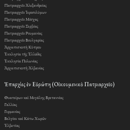
Πατριαρχεῖο Ἀλεξανδρείας
Πατριαρχεῖο Ἱεροσολύμων
Πατριαρχεῖο Μόσχας
Πατριαρχεῖο Σερβίας
Πατριαρχεῖο Ρουμανίας
Πατριαρχεῖο Βουλγαρίας
Ἀρχιεπισκοπὴ Κύπρου
Ἐκκλησία τῆς Ἑλλάδος
Ἐκκλησία Πολωνίας
Ἀρχιεπισκοπὴ Ἀλβανίας
Ἐπαρχίες ἐν Εὐρώπη (Οἰκουμενικὸ Πατριαρχεῖο)
Θυατείρων καὶ Μεγάλης Βρεταννίας
Γαλλίας
Γερμανίας
Βελγίου καὶ Κάτω Χωρῶν
Ἑλβετίας