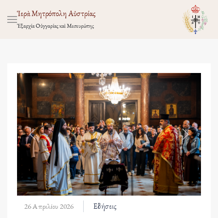
Ἱερὰ Μητρόπολη Αὐστρίας
Ἐξαρχία Οὑγγαρίας καὶ Μεσευρώπης
Εἰδήσεις
26 Απριλίου 2026