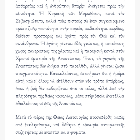
ἀφθαρσίας καὶ ἡ ἀνθρώπινη ὕπαρξη ἀνοίγεται πρὸς τὴν
αἰωνιότητα. Ἡ Κυριακὴ τῶν Μυροφόρων, κατὰ τὸν
Σεβασμιώτατο, καλεί τοὺς πιστοὺς σὲ ἕναν συγκεκριμένο
τρόπο ζωῆς: πιστότητα στὴν πορεία, καθαρότητα καρδίας,
διάθεση προσφορᾶς καὶ ἀγάπη πρὸς τὸν Θεὸ καὶ τὸν
συνάνθρωπο. Ἡ ἀγάπη γίνεται ὁδὸς γνώσεως, ἡ ταπείνωση
χῶρος φανερώσεως τῆς χάριτος καὶ ἡ παραμονὴ κοντὰ στὸν
Χριστὸ ἐμπειρία τῆς Ἀναστάσεως. Ἔτσι, τὸ γεγονὸς τῆς
Ἀναστάσεως δὲν ἀνήκει στὸ παρελθόν, ἀλλὰ γίνεται ζῶσα
πραγματικότητα. Κατακλείοντας, ἐπεσήμανε ὅτι ἡ ἡμέρα
αὐτὴ καλεί ὅλους νὰ εἰσέλθουν στὸν νέο τρόπο ὑπάρξεως,
ὅπου ἡ ζωὴ δὲν καθορίζεται ἀπὸ τὸ τέλος, ἀλλὰ ἀπὸ τὴν
πληρότητα τῆς θείας κοινωνίας, μέσα στὴν ὁποία ἀνατέλλει
ἀδιαλείπτως τὸ φῶς τῆς Ἀναστάσεως.
Μετὰ τὸ πέρας τῆς Θείας Λειτουργίας προσεφέρθη καφὲς
στὸ ἐκκλησίασμα, καὶ δόθηκε ἡ εὐκαιρία πνευματικῆς
συζητήσεως μὲ ἀναστάσιμα μηνύματα.