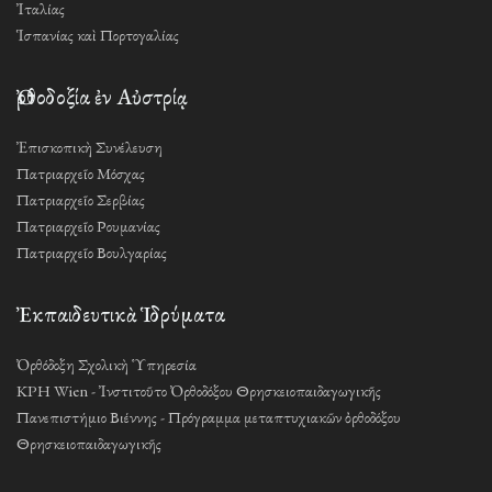
Ἰταλίας
Ἱσπανίας καὶ Πορτογαλίας
Ὀρθοδοξία ἐν Αὐστρίᾳ
Ἐπισκοπικὴ Συνέλευση
Πατριαρχεῖο Μόσχας
Πατριαρχεῖο Σερβίας
Πατριαρχεῖο Ρουμανίας
Πατριαρχεῖο Βουλγαρίας
Ἐκπαιδευτικὰ Ἱδρύματα
Ὀρθόδοξη Σχολικὴ Ὑπηρεσία
KPH Wien - Ἰνστιτοῦτο Ὀρθοδόξου Θρησκειοπαιδαγωγικῆς
Πανεπιστήμιο Βιέννης - Πρόγραμμα μεταπτυχιακῶν ὀρθοδόξου
Θρησκειοπαιδαγωγικῆς