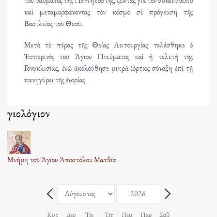
τοῦ θαύματος τῆς Πεντηκοστῆς, ζώντας γιὰ τὸν συνάνθρωπο
καὶ μεταμορφώνοντας τὸν κόσμο σὲ πρόγευση τῆς
Βασιλείας τοῦ Θεοῦ.
Μετὰ τὸ πέρας τῆς Θείας Λειτουργίας τελέσθηκε ὁ
Ἑσπερινὸς τοῦ Ἁγίου Πνεύματος καὶ ἡ τελετὴ τῆς
Γονυκλισίας, ἐνῶ ἀκολούθησε μικρὰ ἑόρτιος σύναξη ἐπὶ τῇ
πανηγύρει τῆς ἐνορίας.
Ἁγιολόγιον
09
Αυγ
Μνήμη τοῦ Ἁγίου Ἀποστόλου Ματθία.
Μήνας
Έτος
Πίσω - Μήνας
Επόμενο - Μήνας
Κυρ
Δευ
Τρι
Τετ
Πεμ
Παρ
Σαβ