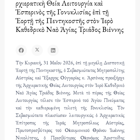
Ἀρχιερατικὴ Θεία Λειτουργία καὶ
Ἑσπερινὸς τῆς Γονυκλισίας ἐπὶ τῇ
Ἑορτῇ τῆς Πεντηκοστῆς στὸν Ἱερὸ
Καθεδρικὸ Ναὸ Ἁγίας Τριάδος Βιέννης
Τὴν Κυριακή, 31 Μαΐου 2026, ἐπὶ τῇ μεγάλῃ Δεσποτικῇ
Ἑορτῇ τῆς Πεντηκοστῆς, ὁ Σεβασμιώτατος Μητροπολίτης
Αὐστρίας καὶ Ἔξαρχος Οὑγγαρίας κ. Ἀρσένιος προεξῆρχε
τῆς Ἀρχιερατικῆς Θείας Λειτουργίας στὸν Ἱερὸ Καθεδρικὸ
Ναὸ Ἁγίας Τριάδος Βιέννης. Μετὰ τὸ πέρας τῆς Θείας
Λειτουργίας τέλεσε τὸν Ἑσπερινὸ τοῦ Ἁγίου Πνεύματος
καὶ τὴν καθιερωμένη τελετὴ τῆς Γονυκλισίας. Τὸν
Σεβασμιώτατο πλαισίωσαν λειτουργικῶς ὁ Ἀρχιερατικὸς
Ἐπίτροπος τῆς Ἱερᾶς Μητροπόλεως Αὐστρίας,
Πρωτοπρεσβύτερος τοῦ Οἰκουμενικοῦ Θρόνου Ἰωάννης
Νικολίτσης, ὁ Πρεσβύτερος Οἰκονόμος Ἀριστείδης