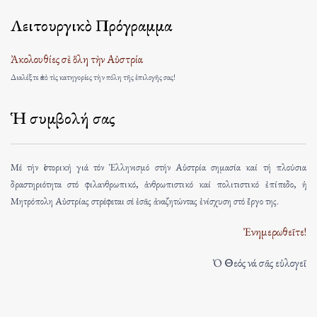
Λειτουργικὸ Πρόγραμμα
Ἀκολουθίες σὲ ὅλη τὴν Αὐστρία
Διαλέξτε ἀπὸ τὶς κατηγορίες τὴν πόλη τῆς ἐπιλογῆς σας!
Ἡ συμβολή σας
Μέ τήν ἱστορική γιά τόν Ἑλληνισμό στήν Αὐστρία σημασία καί τή πλούσια
δραστηριότητα στό φιλανθρωπικό, ἀνθρωπιστικό καί πολιτιστικό ἐπίπεδο, ἡ
Μητρόπολη Αὐστρίας στρέφεται σέ ἐσᾶς ἀναζητώντας ἐνίσχυση στό ἔργο της.
Ἐνημερωθεῖτε!
Ὁ Θεός νά σᾶς εὐλογεῖ