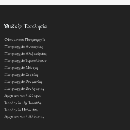
Ὀρθόδοξη Ἐκκλησία
Οἰκουμενικὸ Πατριαρχεῖο
Πατριαρχεῖο Ἀντιοχείας
Πατριαρχεῖο Ἀλεξανδρείας
Πατριαρχεῖο Ἱεροσολύμων
Πατριαρχεῖο Μόσχας
Πατριαρχεῖο Σερβίας
Πατριαρχεῖο Ρουμανίας
Πατριαρχεῖο Βουλγαρίας
Ἀρχιεπισκοπὴ Κύπρου
Ἐκκλησία τῆς Ἑλλάδος
Ἐκκλησία Πολωνίας
Ἀρχιεπισκοπὴ Ἀλβανίας