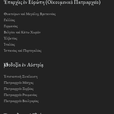
Ἐπαρχίες ἐν Εὐρώπη (Οἰκουμενικὸ Πατριαρχεῖο)
Θυατείρων καὶ Μεγάλης Βρεταννίας
Γαλλίας
Γερμανίας
Βελγίου καὶ Κάτω Χωρῶν
Ἑλβετίας
Ἰταλίας
Ἱσπανίας καὶ Πορτογαλίας
Ὀρθοδοξία ἐν Αὐστρίᾳ
Ἐπισκοπικὴ Συνέλευση
Πατριαρχεῖο Μόσχας
Πατριαρχεῖο Σερβίας
Πατριαρχεῖο Ρουμανίας
Πατριαρχεῖο Βουλγαρίας