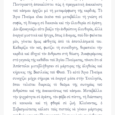
Πεντηκοστὴ ἀποκαλύπτει πὼς ἡ πραγματικὴ ἀνακαίνιση
τοῦ κόσμου ἀρχίζει μὲ τὴ μεταμόρφωση τῆς καρδιᾶς. Τὸ
Ἅγιο Πνεῦμα εἶναι ἐκεῖνο ποὺ μεταβάλλει τὴ γνώση σὲ
σοφία, τὴ δύναμη σὲ διακονία καὶ τὴν ἐλευθερία σὲ ἀγάπη.
Δὲν ἐξαναγκάζει οὔτε βιάζει τὴν ἀνθρώπινη ἐλευθερία, ἀλλὰ
ἐνεργεῖ μυστικὰ καὶ ἥσυχα, ὅπως ὁ ἄνεμος, ποὺ δὲν φαίνεται
μὲν, γίνεται ὅμως αἰσθητὸς ἀπὸ τὰ ἀποτελέσματά του.
Καθαρίζει τὸν νοῦ, φωτίζει τὴ συνείδηση, θεραπεύει τὴν
καρδιὰ καὶ ὁδηγεῖ τὸν ἄνθρωπο στὴ θέωση. Ἀναφερόμενος
στὸ γεγονὸς τῆς καθόδου τοῦ Ἁγίου Πνεύματος, τόνισε ὅτι οἱ
Ἀπόστολοι μετεβλήθησαν σὲ μάρτυρες τῆς ἀληθείας καὶ
κήρυκες τῆς Βασιλείας τοῦ Θεοῦ. Τὸ αὐτὸ Ἅγιο Πνεῦμα
συνεχίζει μέχρι σήμερα νὰ ἐνεργεῖ μέσα στὴν Ἐκκλησία,
ὅπου τελεῖται διαρκῶς τὸ θαῦμα τῆς σωτηρίας τοῦ
ἀνθρώπου καὶ τῆς ἀνακαινίσεως τοῦ κόσμου. Μεταβάλλει
τὴν ψυχρότητα σὲ ἀγάπη, τὸν φόβο σὲ πίστη, τὴ διάσπαση
σὲ κοινωνία καὶ τὴ φθορά σὲ ζωή. Κλείνοντας, ὁ
Σεβασμιώτατος κάλεσε τοὺς πιστοὺς νὰ γίνουν μάρτυρες