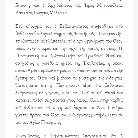
Γανώσης καὶ ὁ Ἀρχιδιάκονος τῆς Ἱερᾶς Μητροπόλεως
Αὐστρίας Γεώργιος Μελέσκο.
Στὸ κήρυγμά του ὁ Σεβασμιώτατος ἀναφέρθηκε στὸ
βαθύτερο θεολογικὸ νόημα τῆς Ἑορτῆς τῆς Πεντηκοστῆς,
τονίζοντας ὅτι αὐτὴ ἀποτελεῖ τὴ διαρκῆ φανέρωση τοῦ Θεοῦ
μέσα στὴν ἱστορία καὶ τὴν ἀρχὴ τῆς καινῆς κτίσεως. Ἡ
Πεντηκοστὴ εἶναι ἡ ἀποκάλυψη τοῦ Τριαδικοῦ Θεοῦ καὶ
συγχρόνως ἡ γενέθλια ἡμέρα τῆς Ἐκκλησίας, ἡ ὁποία
συνιστᾶ μία συμφωνία προσώπων ποὺ ἑνώνονται μέσα στὴν
ἀγάπη τοῦ Θεοῦ καὶ βιώνουν τὸ μυστήριο τῆς ἑνότητας.
Ἐπεσήμανε ὅτι ἡ Πεντηκοστὴ εἶναι ἕνα βαθύτατα
ἀνθρωπολογικὸ γεγονός, διότι τὸ Πνεῦμα τοῦ Θεοῦ δὲν
κατοικεῖ πλέον σὲ χειροποίητους ναούς, ἀλλὰ στὴν καρδιὰ
τοῦ ἀνθρώπου. Ἡ ψυχὴ ποὺ δέχεται τὸ Ἅγιο Πνεῦμα
γίνεται θρόνος τοῦ Θεοῦ καὶ ὁ ἄνθρωπος μεταβάλλεται σὲ
ναὸ τοῦ Ἁγίου Πνεύματος.
Συνεχίζοντας, ὁ Σεβασμιώτατος ὑπογράμμισε ὅτι ἡ