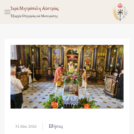
Ἱερὰ Μητρόπολη Αὐστρίας
Ἐξαρχία Οὑγγαρίας καὶ Μεσευρώπης
Εἰδήσεις
31 Μάι 2026