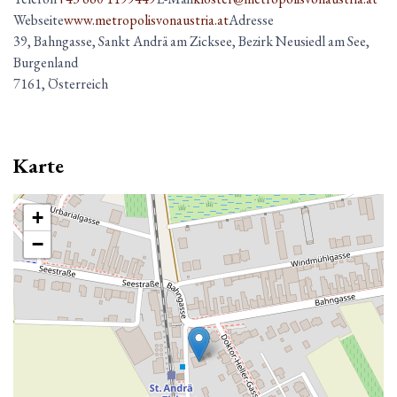
Webseite
www.metropolisvonaustria.at
Adresse
39, Bahngasse, Sankt Andrä am Zicksee, Bezirk Neusiedl am See,
Burgenland
7161, Österreich
Karte
+
−