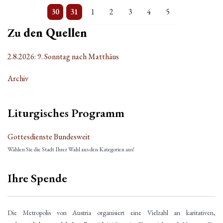
3 Veranstaltungen
Einzelne Veranstaltung
Einzelne Veranstaltung
Einzelne Veranstaltung
Einzelne Veranstaltung
Einzelne Veranstaltung
Einzelne Veranstaltung
30
31
1
2
3
4
5
Zu
den Quellen
2.8.2026: 9. Sonntag nach Matthäus
Archiv
Liturgisches Programm
Gottesdienste Bundesweit
Wählen Sie die Stadt Ihrer Wahl aus den Kategorien aus!
Ihre Spende
Die Metropolis von Austria organisiert eine Vielzahl an karitativen,