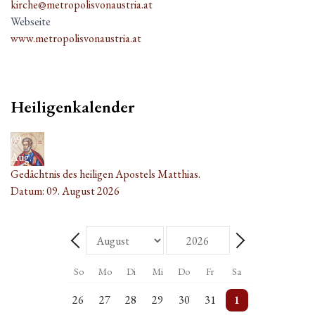
kirche@metropolisvonaustria.at
Webseite
www.metropolisvonaustria.at
Heiligenkalender
09
Aug.
Gedächtnis des heiligen Apostels Matthias.
Datum:
09. August 2026
Monat
Jahr
Zurück - Monat
Weiter - Monat
So
Mo
Di
Mi
Do
Fr
Sa
5 Veranstaltungen
Einzelne Veranstaltung
2 Veranstaltungen
Einzelne Veranstaltung
2 Veranstaltungen
Einzelne Veranstaltung
5 Veranstaltungen
26
27
28
29
30
31
1