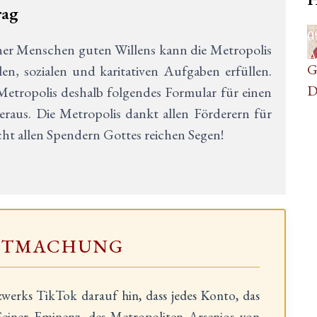
rag
0
her Menschen guten Willens kann die Metropolis
A
G
en, sozialen und karitativen Aufgaben erfüllen.
D
etropolis deshalb folgendes Formular für einen
raus. Die Metropolis dankt allen Förderern für
t allen Spendern Gottes reichen Segen!
NTMACHUNG
zwerks TikTok darauf hin, dass jedes Konto, das
einer Eminenz, des Metropoliten Arsenios von