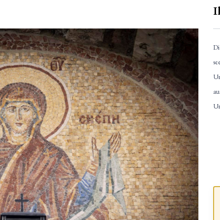
I
Di
se
Un
au
Un