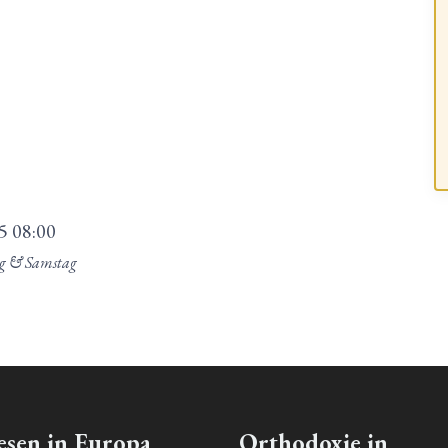
5
08:00
ag & Samstag
esen in Europa
Orthodoxie in