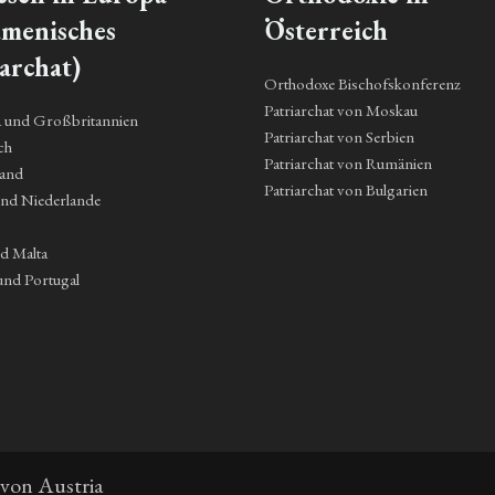
menisches
Österreich
archat)
Orthodoxe Bischofskonferenz
Patriarchat von Moskau
a und Großbritannien
Patriarchat von Serbien
ch
Patriarchat von Rumänien
land
Patriarchat von Bulgarien
und Niederlande
nd Malta
und Portugal
 von Austria