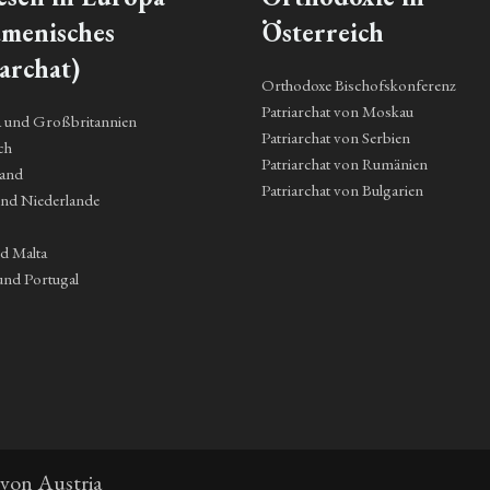
menisches
Österreich
archat)
Orthodoxe Bischofskonferenz
Patriarchat von Moskau
a und Großbritannien
Patriarchat von Serbien
ch
Patriarchat von Rumänien
land
Patriarchat von Bulgarien
und Niederlande
nd Malta
und Portugal
 von Austria