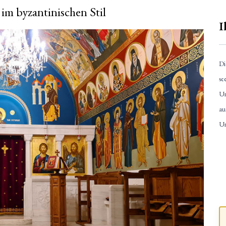
im byzantinischen Stil
I
Di
se
Un
au
Un