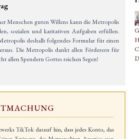
rag
0
her Menschen guten Willens kann die Metropolis
A
G
en, sozialen und karitativen Aufgaben erfüllen.
H
etropolis deshalb folgendes Formular für einen
C
raus. Die Metropolis dankt allen Förderern für
D
t allen Spendern Gottes reichen Segen!
NTMACHUNG
zwerks TikTok darauf hin, dass jedes Konto, das
einer Eminenz, des Metropoliten Arsenios von