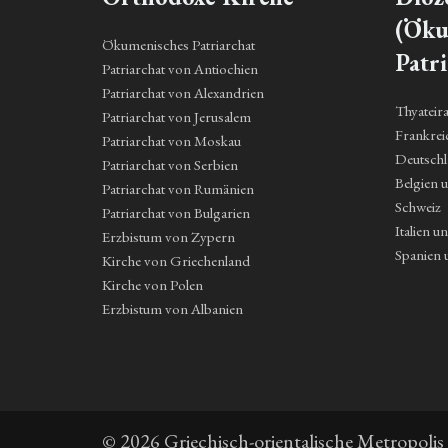
(Öku
Ökumenisches Patriarchat
Patri
Patriarchat von Antiochien
Patriarchat von Alexandrien
Thyateir
Patriarchat von Jerusalem
Frankrei
Patriarchat von Moskau
Deutsch
Patriarchat von Serbien
Belgien 
Patriarchat von Rumänien
Schweiz
Patriarchat von Bulgarien
Italien u
Erzbistum von Zypern
Spanien 
Kirche von Griechenland
Kirche von Polen
Erzbistum von Albanien
© 2026 Griechisch-orientalische Metropolis