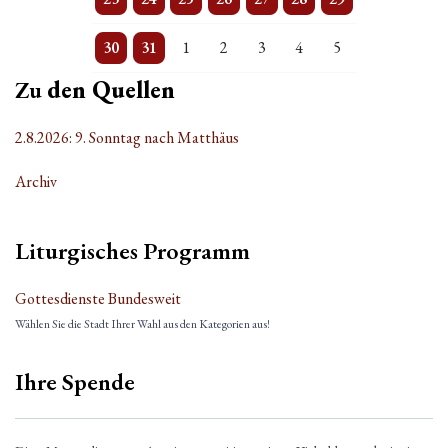
3 Veranstaltungen
Einzelne Veranstaltung
Einzelne Veranstaltung
Einzelne Veranstaltung
Einzelne Veranstaltung
Einzelne Veranstaltung
Einzelne Veranstaltung
30
31
1
2
3
4
5
Zu
den Quellen
2.8.2026: 9. Sonntag nach Matthäus
Archiv
Liturgisches Programm
Gottesdienste Bundesweit
Wählen Sie die Stadt Ihrer Wahl aus den Kategorien aus!
Ihre Spende