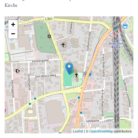
Kirche
+
−
Leaflet
| ©
OpenStreetMap
contributors