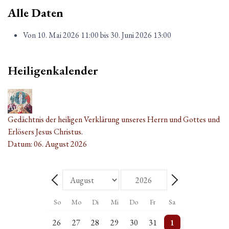
Alle Daten
Von
10. Mai 2026
11:00
bis
30. Juni 2026
13:00
Heiligenkalender
06
Aug.
Gedächtnis der heiligen Verklärung unseres Herrn und Gottes und
Erlösers Jesus Christus.
Datum:
06. August 2026
Monat
Jahr
Zurück - Monat
Weiter - Monat
So
Mo
Di
Mi
Do
Fr
Sa
5 Veranstaltungen
Einzelne Veranstaltung
2 Veranstaltungen
Einzelne Veranstaltung
2 Veranstaltungen
Einzelne Veranstaltung
5 Veranstaltungen
26
27
28
29
30
31
1