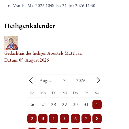
Von
10. Mai 2026
10:00
bis
31. Juli 2026
11:30
Heiligenkalender
09
Aug.
Gedächtnis des heiligen Apostels Matthias.
Datum:
09. August 2026
Monat
Jahr
Zurück - Monat
Weiter - Monat
So
Mo
Di
Mi
Do
Fr
Sa
5 Veranstaltungen
Einzelne Veranstaltung
2 Veranstaltungen
Einzelne Veranstaltung
2 Veranstaltungen
Einzelne Veranstaltung
5 Veranstaltungen
26
27
28
29
30
31
1
4 Veranstaltungen
3 Veranstaltungen
3 Veranstaltungen
4 Veranstaltungen
4 Veranstaltungen
3 Veranstaltungen
5 Veranstaltungen
2
3
4
5
6
7
8