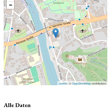
−
Leaflet
| ©
OpenStreetMap
contributors
Alle Daten