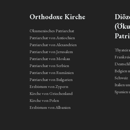
Orthodoxe Kirche
Diöz
(Öku
Ökumenisches Patriarchat
Patri
Patriarchat von Antiochien
Patriarchat von Alexandrien
Thyateir
Patriarchat von Jerusalem
Frankrei
Patriarchat von Moskau
Deutsch
Patriarchat von Serbien
Belgien 
Patriarchat von Rumänien
Schweiz
Patriarchat von Bulgarien
Italien u
Erzbistum von Zypern
Spanien 
Kirche von Griechenland
Kirche von Polen
Erzbistum von Albanien