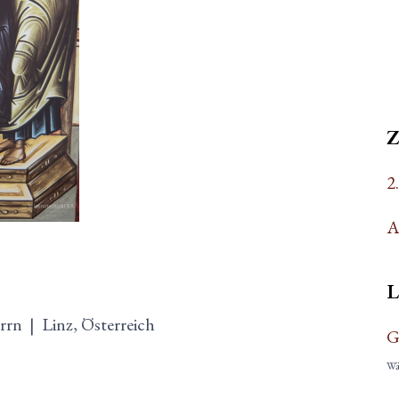
2
A
L
errn
|
Linz, Österreich
G
Wäh