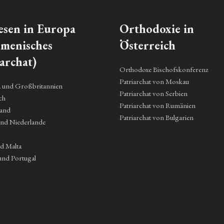
esen in Europa
Orthodoxie in
menisches
Österreich
archat)
Orthodoxe Bischofskonferenz
Patriarchat von Moskau
a und Großbritannien
Patriarchat von Serbien
ch
Patriarchat von Rumänien
land
Patriarchat von Bulgarien
und Niederlande
nd Malta
und Portugal