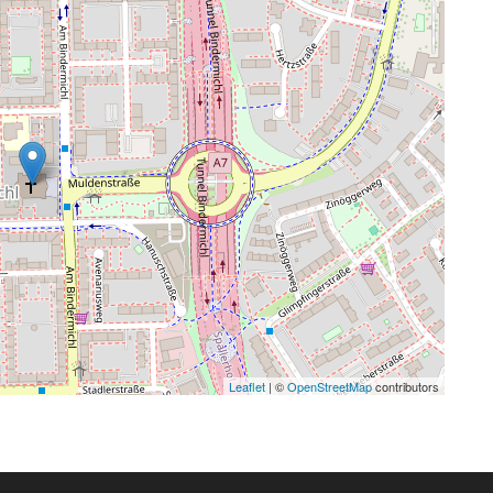
Leaflet
| ©
OpenStreetMap
contributors