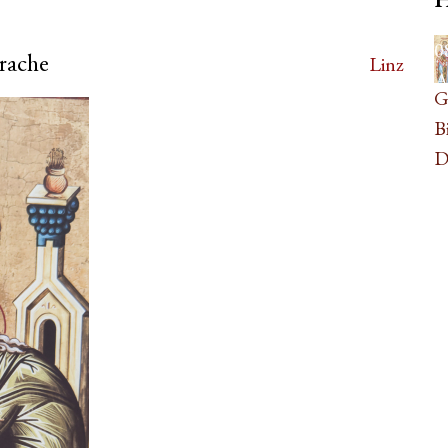
0
prache
Linz
A
G
B
D