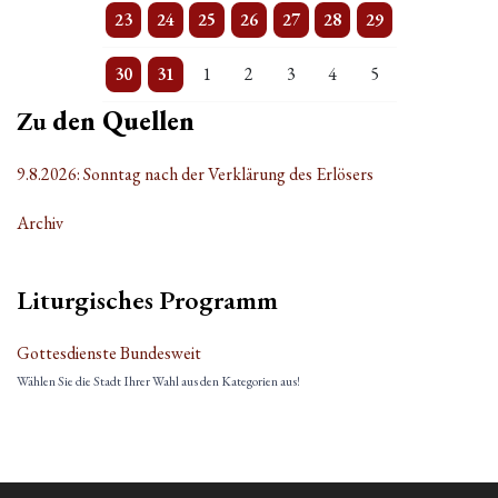
2 Veranstaltungen
Einzelne Veranstaltung
Einzelne Veranstaltung
Einzelne Veranstaltung
Einzelne Veranstaltung
2 Veranstaltungen
Einzelne Veranstaltung
23
24
25
26
27
28
29
3 Veranstaltungen
Einzelne Veranstaltung
Einzelne Veranstaltung
Einzelne Veranstaltung
Einzelne Veranstaltung
Einzelne Veranstaltung
Einzelne Veranstaltung
30
31
1
2
3
4
5
Zu
den Quellen
9.8.2026: Sonntag nach der Verklärung des Erlösers
Archiv
Liturgisches Programm
Gottesdienste Bundesweit
Wählen Sie die Stadt Ihrer Wahl aus den Kategorien aus!