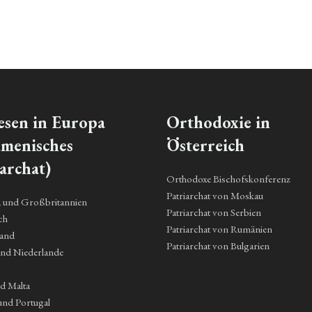
esen in Europa
Orthodoxie in
menisches
Österreich
archat)
Orthodoxe Bischofskonferenz
Patriarchat von Moskau
a und Großbritannien
Patriarchat von Serbien
ch
Patriarchat von Rumänien
land
Patriarchat von Bulgarien
und Niederlande
nd Malta
und Portugal