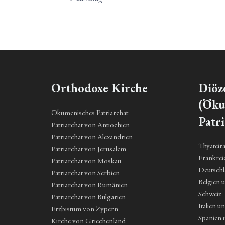
Orthodoxe Kirche
Diöz
(Öku
Ökumenisches Patriarchat
Patri
Patriarchat von Antiochien
Patriarchat von Alexandrien
Thyateir
Patriarchat von Jerusalem
Frankrei
Patriarchat von Moskau
Deutsch
Patriarchat von Serbien
Belgien 
Patriarchat von Rumänien
Schweiz
Patriarchat von Bulgarien
Italien u
Erzbistum von Zypern
Spanien 
Kirche von Griechenland