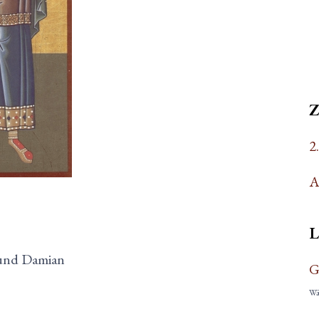
2
A
L
 und Damian
G
Wäh