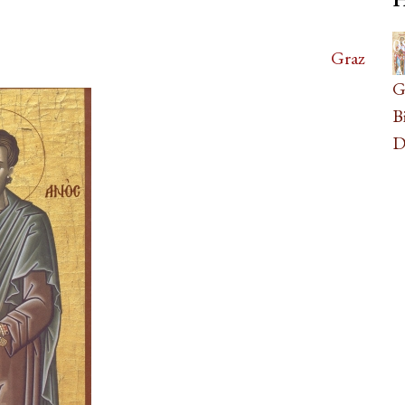
0
Graz
A
G
B
D