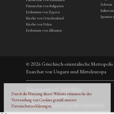
Schweiz
Patriarchat von Bulgarien
Italien u
Erzbistum von Zypern
Spanien 
Kirche von Griechenland
Kirche von Polen
Erzbistum von Albanien
© 2026 Griechisch-orientalische Metropolis
Exarchat von Ungarn und Mitteleuropa
Fleischmarkt 13, 1010 Wien
Durch die Nutzung dieser Website stimmen Sie der
Τηλ. +43 1 53 33 889
Verwendung von Cookies gemäß unserer
E-Mail: kirche@metropolisvonaustria.at
Datenschutzerklärung
zu.