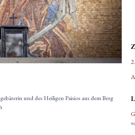
2
A
L
gebärerin und des Heiligen Paisios aus dem Berg
h
G
Wäh