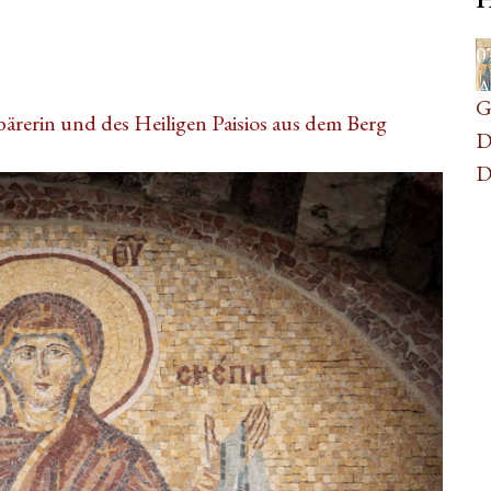
0
A
G
bärerin und des Heiligen Paisios aus dem Berg
D
D