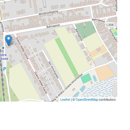
Leaflet
| ©
OpenStreetMap
contributors