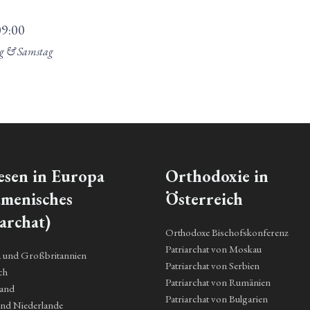
09:00
ag & Samstag
esen in Europa
Orthodoxie in
menisches
Österreich
archat)
Orthodoxe Bischofskonferenz
Patriarchat von Moskau
a und Großbritannien
Patriarchat von Serbien
ch
Patriarchat von Rumänien
land
Patriarchat von Bulgarien
und Niederlande