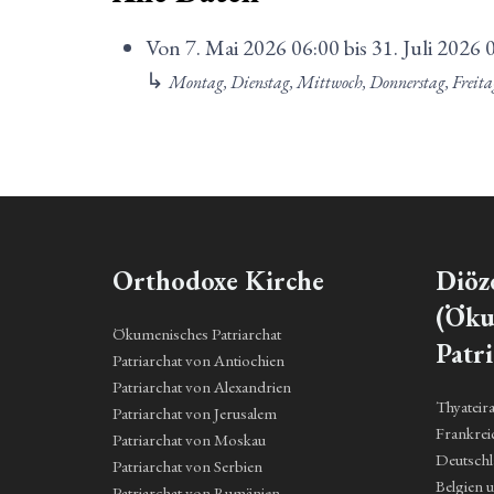
Von
7. Mai 2026
06:00
bis
31. Juli 2026
↳
Montag, Dienstag, Mittwoch, Donnerstag, Freit
Orthodoxe Kirche
Diöz
(Öku
Ökumenisches Patriarchat
Patri
Patriarchat von Antiochien
Patriarchat von Alexandrien
Thyateir
Patriarchat von Jerusalem
Frankrei
Patriarchat von Moskau
Deutsch
Patriarchat von Serbien
Belgien 
Patriarchat von Rumänien