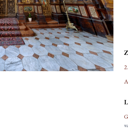
2
A
L
G
Wäh