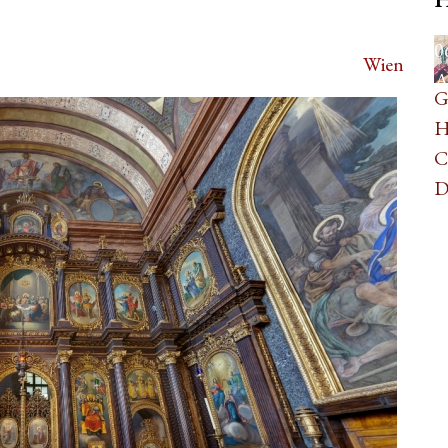
0
Wien
A
G
H
C
D