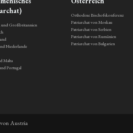
menisches
Österreich
archat)
Orthodoxe Bischofskonferenz
Patriarchat von Moskau
a und Großbritannien
Patriarchat von Serbien
ch
Patriarchat von Rumänien
land
Patriarchat von Bulgarien
und Niederlande
nd Malta
und Portugal
 von Austria