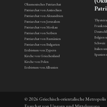
(Öku
Ökumenisches Patriarchat
Patri
Patriarchat von Antiochien
Patriarchat von Alexandrien
Thyateir
Patriarchat von Jerusalem
Frankrei
Patriarchat von Moskau
Deutsch
Patriarchat von Serbien
Belgien 
Patriarchat von Rumänien
Schweiz
Patriarchat von Bulgarien
Italien u
Erzbistum von Zypern
Spanien 
Kirche von Griechenland
Kirche von Polen
Erzbistum von Albanien
© 2026 Griechisch-orientalische Metropolis
Exarchat von Ungarn und Mitteleuropa