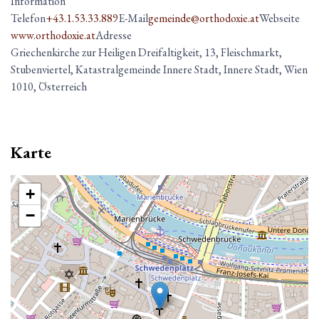
Information
Telefon
+43.1.53.33.889
E-Mail
gemeinde@orthodoxie.at
Webseite
www.orthodoxie.at
Adresse
Griechenkirche zur Heiligen Dreifaltigkeit, 13, Fleischmarkt,
Stubenviertel, Katastralgemeinde Innere Stadt, Innere Stadt, Wien
1010, Österreich
Karte
+
−