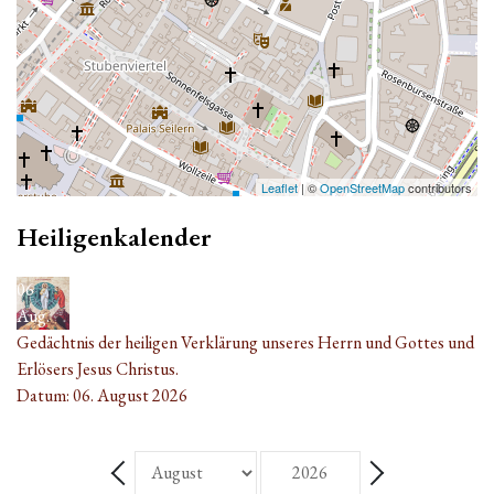
Leaflet
| ©
OpenStreetMap
contributors
Heiligenkalender
06
Aug.
Gedächtnis der heiligen Verklärung unseres Herrn und Gottes und
Erlösers Jesus Christus.
Datum:
06. August 2026
Monat
Jahr
Zurück - Monat
Weiter - Monat