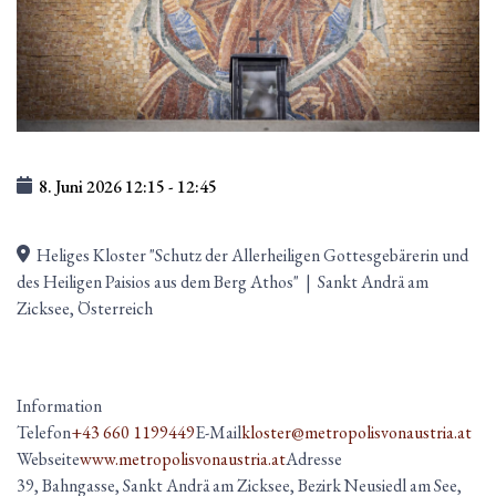
8. Juni 2026
12:15
-
12:45
Heliges Kloster "Schutz der Allerheiligen Gottesgebärerin und
des Heiligen Paisios aus dem Berg Athos"
|
Sankt Andrä am
Zicksee, Österreich
Information
Telefon
+43 660 1199449
E-Mail
kloster@metropolisvonaustria.at
Webseite
www.metropolisvonaustria.at
Adresse
39, Bahngasse, Sankt Andrä am Zicksee, Bezirk Neusiedl am See,