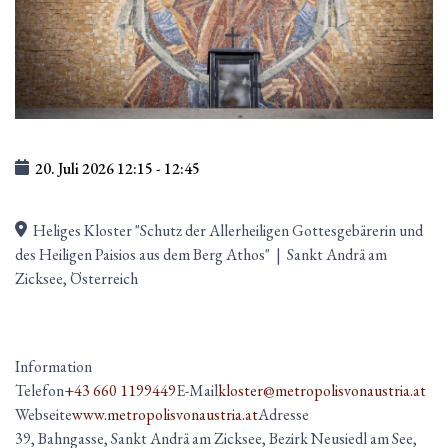
20. Juli 2026
12:15
-
12:45
Heliges Kloster "Schutz der Allerheiligen Gottesgebärerin und
des Heiligen Paisios aus dem Berg Athos"
|
Sankt Andrä am
Zicksee, Österreich
Information
Telefon
+43 660 1199449
E-Mail
kloster@metropolisvonaustria.at
Webseite
www.metropolisvonaustria.at
Adresse
39, Bahngasse, Sankt Andrä am Zicksee, Bezirk Neusiedl am See,