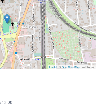
Leaflet
| ©
OpenStreetMap
contributors
6
13:00