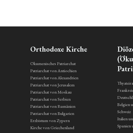
Orthodoxe Kirche
Diöz
(Öku
Ökumenisches Patriarchat
Patri
Patriarchat von Antiochien
Patriarchat von Alexandrien
Thyateir
Patriarchat von Jerusalem
Frankrei
Patriarchat von Moskau
Deutsch
Patriarchat von Serbien
Belgien 
Patriarchat von Rumänien
Schweiz
Patriarchat von Bulgarien
Italien u
Erzbistum von Zypern
Spanien 
Kirche von Griechenland