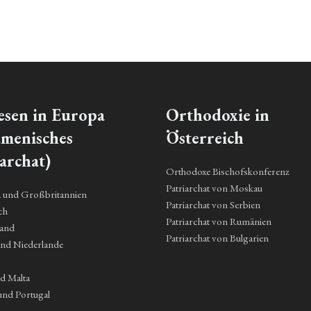
esen in Europa
Orthodoxie in
menisches
Österreich
archat)
Orthodoxe Bischofskonferenz
Patriarchat von Moskau
a und Großbritannien
Patriarchat von Serbien
ch
Patriarchat von Rumänien
land
Patriarchat von Bulgarien
und Niederlande
nd Malta
und Portugal