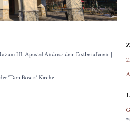
e zum Hl. Apostel Andreas dem Erstberufenen
|
2
A
n der "Don Bosco"-Kirche
L
G
Wäh