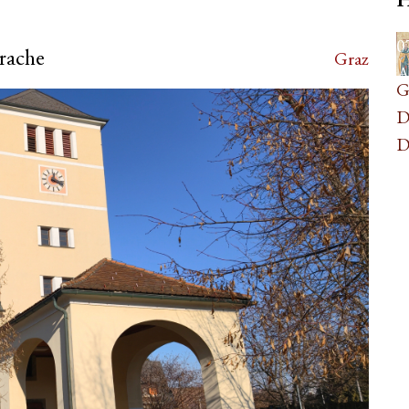
0
prache
Graz
A
G
D
D