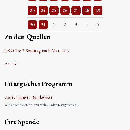
2 Veranstaltungen
Einzelne Veranstaltung
Einzelne Veranstaltung
Einzelne Veranstaltung
Einzelne Veranstaltung
2 Veranstaltungen
Einzelne Veranstaltung
23
24
25
26
27
28
29
3 Veranstaltungen
Einzelne Veranstaltung
Einzelne Veranstaltung
Einzelne Veranstaltung
Einzelne Veranstaltung
Einzelne Veranstaltung
Einzelne Veranstaltung
30
31
1
2
3
4
5
Zu
den Quellen
2.8.2026: 9. Sonntag nach Matthäus
Archiv
Liturgisches Programm
Gottesdienste Bundesweit
Wählen Sie die Stadt Ihrer Wahl aus den Kategorien aus!
Ihre Spende