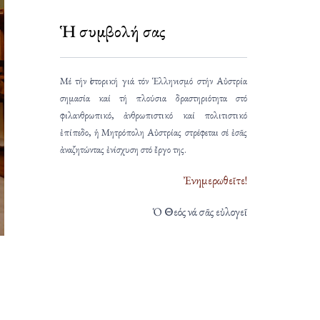
Ἡ συμβολή σας
Μέ τήν ἱστορική γιά τόν Ἑλληνισμό στήν Αὐστρία
σημασία καί τή πλούσια δραστηριότητα στό
φιλανθρωπικό, ἀνθρωπιστικό καί πολιτιστικό
ἐπίπεδο, ἡ Μητρόπολη Αὐστρίας στρέφεται σέ ἐσᾶς
ἀναζητώντας ἐνίσχυση στό ἔργο της.
Ἐνημερωθεῖτε!
Ὁ Θεός νά σᾶς εὐλογεῖ