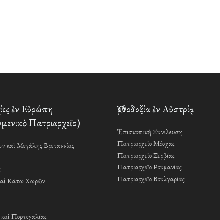
ες ἐν Εὐρώπη
Ὀρθοδοξία ἐν Αὐστρίᾳ
μενικὸ Πατριαρχεῖο)
Ἐπισκοπικὴ Συνέλευση
Πατριαρχεῖο Μόσχας
ν καὶ Μεγάλης Βρεταννίας
Πατριαρχεῖο Σερβίας
Πατριαρχεῖο Ρουμανίας
ς
Πατριαρχεῖο Βουλγαρίας
καὶ Κάτω Χωρῶν
 καὶ Πορτογαλίας