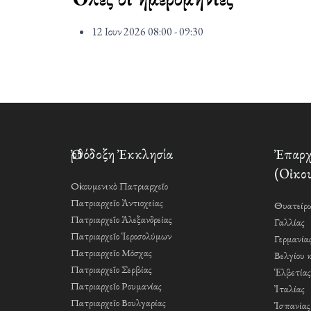
12 Ιουν 2026
08:00 - 09:30
Ὀρθόδοξη Ἐκκλησία
Ἐπαρχί
(Οἰκου
Οἰκουμενικὸ Πατριαρχεῖο
Πατριαρχεῖο Ἀντιοχείας
Θυατείρω
Πατριαρχεῖο Ἀλεξανδρείας
Γαλλίας
Πατριαρχεῖο Ἱεροσολύμων
Γερμανία
Πατριαρχεῖο Μόσχας
Βελγίου 
Πατριαρχεῖο Σερβίας
Ἑλβετίας
Πατριαρχεῖο Ρουμανίας
Ἰταλίας
Πατριαρχεῖο Βουλγαρίας
Ἱσπανίας