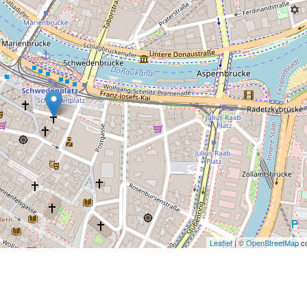
Leaflet
| ©
OpenStreetMap
co