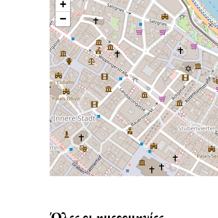
+
−
Όλες οι ημερομηνίες