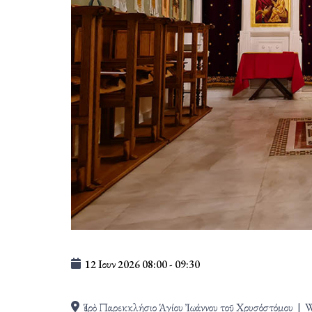
12 Ιουν 2026
08:00
-
09:30
Ἱερὸ Παρεκκλήσιο Ἁγίου Ἰωάννου τοῦ Χρυσόστόμου
|
W