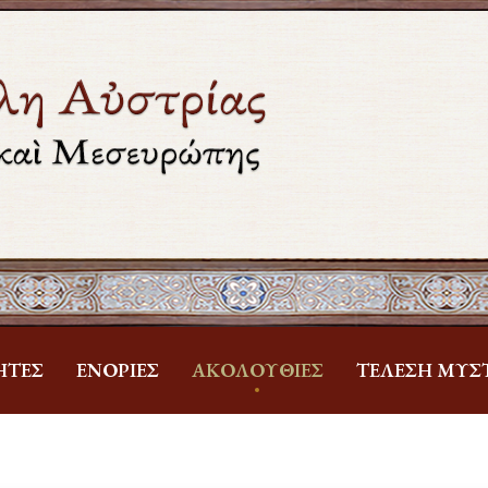
ΗΤΕΣ
ἘΝΟΡΊΕΣ
ἈΚΟΛΟΥΘΊΕΣ
ΤΈΛΕΣΗ ΜΥΣ