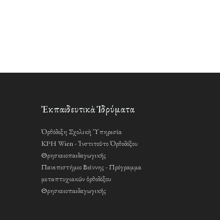
Ἐκπαιδευτικὰ Ἱδρύματα
Ὀρθόδοξη Σχολικὴ Ὑπηρεσία
KPH Wien - Ἰνστιτοῦτο Ὀρθοδόξου
Θρησκειοπαιδαγωγικῆς
Πανεπιστήμιο Βιέννης - Πρόγραμμα
μεταπτυχιακῶν ὀρθοδόξου
Θρησκειοπαιδαγωγικῆς