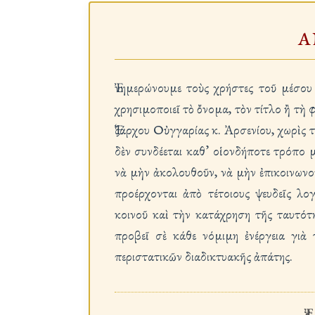
Α
Ἐνημερώνουμε τοὺς χρήστες τοῦ μέσο
χρησιμοποιεῖ τὸ ὄνομα, τὸν τίτλο ἢ τ
Ἐξάρχου Οὐγγαρίας κ. Ἀρσενίου, χωρὶς 
δὲν συνδέεται καθ’ οἱονδήποτε τρόπο
νὰ μὴν ἀκολουθοῦν, νὰ μὴν ἐπικοινωνο
προέρχονται ἀπὸ τέτοιους ψευδεῖς λ
κοινοῦ καὶ τὴν κατάχρηση τῆς ταυτό
προβεῖ σὲ κάθε νόμιμη ἐνέργεια γιὰ
περιστατικῶν διαδικτυακῆς ἀπάτης.
Ἐ