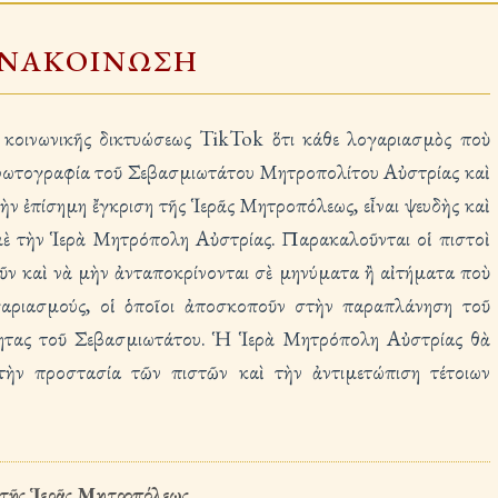
ΝΑΚΟΙΝΩΣΗ
υ κοινωνικῆς δικτυώσεως TikTok ὅτι κάθε λογαριασμὸς ποὺ
ὴ φωτογραφία τοῦ Σεβασμιωτάτου Μητροπολίτου Αὐστρίας καὶ
τὴν ἐπίσημη ἔγκριση τῆς Ἱερᾶς Μητροπόλεως, εἶναι ψευδὴς καὶ
 μὲ τὴν Ἱερὰ Μητρόπολη Αὐστρίας. Παρακαλοῦνται οἱ πιστοὶ
ῦν καὶ νὰ μὴν ἀνταποκρίνονται σὲ μηνύματα ἢ αἰτήματα ποὺ
ογαριασμούς, οἱ ὁποῖοι ἀποσκοποῦν στὴν παραπλάνηση τοῦ
τητας τοῦ Σεβασμιωτάτου. Ἡ Ἱερὰ Μητρόπολη Αὐστρίας θὰ
 τὴν προστασία τῶν πιστῶν καὶ τὴν ἀντιμετώπιση τέτοιων
κ τῆς Ἱερᾶς Μητροπόλεως