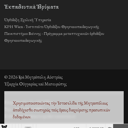
Ἐκπαιδευτικὰ Ἱδρύματα
Ὀρθόδοξη Σχολικὴ Ὑπηρεσία
KPH Wien - Ἰνστιτοῦτο Ὀρθοδόξου Θρησκειοπαιδαγωγικῆς
Πανεπιστήμιο Βιέννης - Πρόγραμμα μεταπτυχιακῶν ὀρθοδόξου
Θρησκειοπαιδαγωγικῆς
© 2026 Ἱερὰ Μητρόπολη Αὐστρίας
Ἐξαρχία Οὑγγαρίας καὶ Μεσευρώπης
Fleischmarkt 13, 1010 Wien
Χρησιμοποιοποιώντας τὴν Ἰστοσελίδα τῆς Μητροπόλεως
Τηλ. +43 1 53 33 889
ἀποδέχεσθε σιωπηρῶς τοὺς
ὅρους διαχείρισης προσωπικῶν
E-Mail: kirche@metropolisvonaustria.at
δεδομένων
.