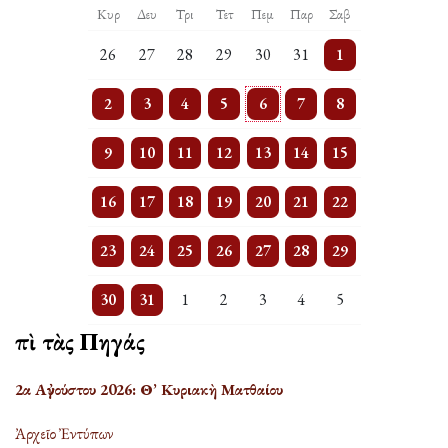
Κυρ
Δευ
Τρι
Τετ
Πεμ
Παρ
Σαβ
5 events
One event
2 events
One event
2 events
One event
5 events
26
27
28
29
30
31
1
4 events
3 events
3 events
3 events
4 events
3 events
6 events
2
3
4
5
6
7
8
5 events
3 events
3 events
3 events
3 events
3 events
5 events
9
10
11
12
13
14
15
3 events
2 events
One event
2 events
One event
One event
2 events
16
17
18
19
20
21
22
2 events
One event
One event
One event
One event
2 events
2 events
23
24
25
26
27
28
29
3 events
One event
One event
One event
One event
One event
One event
30
31
1
2
3
4
5
Ἐπὶ τὰς Πηγάς
2α Αὐγούστου 2026: Θ’ Κυριακὴ Ματθαίου
Ἀρχεῖο Ἐντύπων