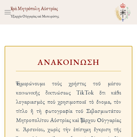
Ἱερὰ Μητρόπολη Αὐστρίας
Ἐξαρχία Οὑγγαρίας καὶ Μεσευρώπης
ΑΝΑΚΟΙΝΩΣΗ
Ἐνημερώνουμε τοὺς χρήστες τοῦ μέσου
κοινωνικῆς δικτυώσεως TikTok ὅτι κάθε
λογαριασμὸς ποὺ χρησιμοποιεῖ τὸ ὄνομα, τὸν
τίτλο ἢ τὴ φωτογραφία τοῦ Σεβασμιωτάτου
Μητροπολίτου Αὐστρίας καὶ Ἐξάρχου Οὐγγαρίας
κ. Ἀρσενίου, χωρὶς τὴν ἐπίσημη ἔγκριση τῆς