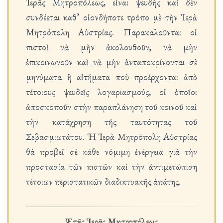
Ἱερᾶς Μητροπόλεως, εἶναι ψευδὴς καὶ δὲν
συνδέεται καθ’ οἱονδήποτε τρόπο μὲ τὴν Ἱερὰ
Μητρόπολη Αὐστρίας. Παρακαλοῦνται οἱ
πιστοὶ νὰ μὴν ἀκολουθοῦν, νὰ μὴν
ἐπικοινωνοῦν καὶ νὰ μὴν ἀνταποκρίνονται σὲ
μηνύματα ἢ αἰτήματα ποὺ προέρχονται ἀπὸ
τέτοιους ψευδεῖς λογαριασμούς, οἱ ὁποῖοι
ἀποσκοποῦν στὴν παραπλάνηση τοῦ κοινοῦ καὶ
τὴν κατάχρηση τῆς ταυτότητας τοῦ
Σεβασμιωτάτου. Ἡ Ἱερὰ Μητρόπολη Αὐστρίας
θὰ προβεῖ σὲ κάθε νόμιμη ἐνέργεια γιὰ τὴν
προστασία τῶν πιστῶν καὶ τὴν ἀντιμετώπιση
τέτοιων περιστατικῶν διαδικτυακῆς ἀπάτης.
Ἐκ τῆς Ἱερᾶς Μητροπόλεως