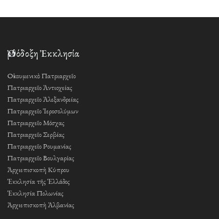
Ὀρθόδοξη Ἐκκλησία
Οἰκουμενικὸ Πατριαρχεῖο
Πατριαρχεῖο Ἀντιοχείας
Πατριαρχεῖο Ἀλεξανδρείας
Πατριαρχεῖο Ἱεροσολύμων
Πατριαρχεῖο Μόσχας
Πατριαρχεῖο Σερβίας
Πατριαρχεῖο Ρουμανίας
Πατριαρχεῖο Βουλγαρίας
Ἀρχιεπισκοπὴ Κύπρου
Ἐκκλησία τῆς Ἑλλάδος
Ἐκκλησία Πολωνίας
Ἀρχιεπισκοπὴ Ἀλβανίας