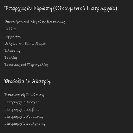
Ἐπαρχίες ἐν Εὐρώπη (Οἰκουμενικὸ Πατριαρχεῖο)
Θυατείρων καὶ Μεγάλης Βρεταννίας
Γαλλίας
Γερμανίας
Βελγίου καὶ Κάτω Χωρῶν
Ἑλβετίας
Ἰταλίας
Ἱσπανίας καὶ Πορτογαλίας
Ὀρθοδοξία ἐν Αὐστρίᾳ
Ἐπισκοπικὴ Συνέλευση
Πατριαρχεῖο Μόσχας
Πατριαρχεῖο Σερβίας
Πατριαρχεῖο Ρουμανίας
Πατριαρχεῖο Βουλγαρίας