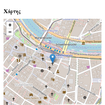
Χάρτης
+
−