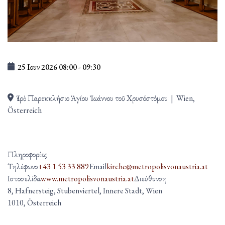
25 Ιουν 2026
08:00
-
09:30
Ἱερὸ Παρεκκλήσιο Ἁγίου Ἰωάννου τοῦ Χρυσόστόμου
|
Wien,
Österreich
Πληροφορίες
Τηλέφωνο
+43 1 53 33 889
Email
kirche@metropolisvonaustria.at
Ιστοσελίδα
www.metropolisvonaustria.at
Διεύθυνση
8, Hafnersteig, Stubenviertel, Innere Stadt, Wien
1010, Österreich