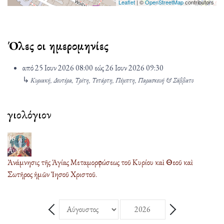
Leaflet
| ©
OpenStreetMap
contributors
Όλες οι ημερομηνίες
από
25 Ιουν 2026
08:00
εώς
26 Ιουν 2026
09:30
↳
Κυριακή, Δευτέρα, Τρίτη, Τετάρτη, Πέμπτη, Παρασκευή & Σάββατο
Ἁγιολόγιον
06
Αυγ
Ἀνάμνησις τῆς Ἁγίας Μεταμορφώσεως τοῦ Κυρίου καὶ Θεοῦ καὶ
Σωτῆρος ἡμῶν Ἰησοῦ Χριστοῦ.
Μήνας
Έτος
Πίσω - Μήνας
Επόμενο - Μήνας