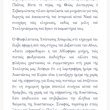
Παΐσιος. Μετὰ τὸ πέρας τῆς Θείας Λειτουργίας ὁ
Σεβασμιώτατος τέλεσε ἀρτοκλασία καὶ μνημόσυνο γιὰ τοὺς
δωρητὲς καὶ ἀνακαινιστὲς τοῦ ἱστορικοῦ αὐτοῦ Ναοῦ καὶ
συνεχάρη τοὺς κληρικούς, καθὼς καὶ μέλη τοῦ
Ἐκκλησιάσματος ποὺ ἄγουν τὰ ὀνομαστήριά τους.
Ὁ Θεοφιλέστατος Ἐπίσκοπος Ἀπαμείας στὸ κήρυγμά του
ἔλαβε ἀφορμὴ ἀπὸ τοὺς στίχους τοῦ Δοξαστικοῦ τῶν Αἴνων,
«δεῦτε εὐφρανθῶμεν· ἡ τοῦ Ἀθλοφόρου μνήμη, τοὺς
πιστοὺς φαιδρύνουσα ἀνεδείχθη» καὶ κάλεσε τοὺς
φιλάγιους χριστιανοὺς νὰ συμμετάσχουν στὴ χαρὰ τῆς
Ἐκκλησίας μας. Ἀνέφερε ὅτι «ἡ λαμπροφόρος ἡμέρα τῆς
Ἀναστάσεως τοῦ Κυρίου εἶναι ἡ κατεξοχὴν ἡμέρα τῆς χαρᾶς
καὶ τῆς εὐφροσύνης γιὰ ὅλους τοὺς πιστούς» καὶ ἐπεξέτεινε
ὅτι «ἡ σημερινὴ ἡμέρα ἀποτελεῖ συνέχεια αὐτοῦ τοῦ
θριάμβου, τῆς χαρᾶς καὶ τῆς εὐφροσύνης τῆς Ἀναστάσεως,
διότι ἀποδεικνύει καὶ ἐπιβεβαιώνει τὴν ἀλήθεια τοῦ
θαύματος τῆς Ἀναστάσεως». Συναφῶς, παρέπεμψε στοὺς
λόγους τοῦ Ἀποστόλου Παύλου «εἰ Χριστὸς οὐκ ἐγήγερται,