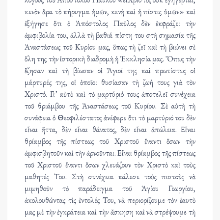
κενὸν ἄρα τὸ κήρυγμα ἡμῶν, κενὴ καὶ ἡ πίστις ὑμῶν» καὶ
ἐξήγησε ὅτι ὁ Ἀπόστολος Παῦλος δὲν ἐκφράζει τὴν
ἀμφιβολία του, ἀλλὰ τὴ βαθιά πίστη του στὴ σημασία τῆς
Ἀναστάσεως τοῦ Κυρίου μας, ὅπως τὴ ζεῖ καὶ τὴ βιώνει σὲ
ὅλη της τὴν ἱστορικὴ διαδρομὴ ἡ Ἐκκλησία μας. Ὅπως τὴν
ἔζησαν καὶ τὴ βίωσαν οἱ Ἅγιοί της καὶ πρωτίστως οἱ
μάρτυρές της, οἱ ὁποῖοι θυσίασαν τὴ ζωή τους γιὰ τὸν
Χριστό. Γι’ αὐτὸ καὶ τὸ μαρτύριό τους ἀποτελεῖ συνέχεια
τοῦ θριάμβου τῆς Ἀναστάσεως τοῦ Κυρίου. Σὲ αὐτὴ τὴ
συνάφεια ὁ Θεοφιλέστατος ἀνέφερε ὅτι τὸ μαρτύριό του δὲν
εἶναι ἥττα, δὲν εἶναι θάνατος, δὲν εἶναι ἀπώλεια. Εἶναι
θρίαμβος τῆς πίστεως τοῦ Χριστοῦ ἔναντι ὅσων τὴν
ἀμφισβητοῦν καὶ τὴν ἀρνοῦνται. Εἶναι θρίαμβος τῆς πίστεως
τοῦ Χριστοῦ ἔναντι ὅσων χλευάζουν τὸν Χριστὸ καὶ τοὺς
μαθητές Του. Στὴ συνέχεια κάλεσε τοὺς πιστοὺς νὰ
μιμηθοῦν τὸ παράδειγμα τοῦ Ἁγίου Γεωργίου,
ἀκολουθώντας τὶς ἐντολές Του, νὰ περιορίζουμε τὸν ἑαυτὸ
μας μὲ τὴν ἐγκράτεια καὶ τὴν ἄσκηση καὶ νὰ στρέψουμε τὴ