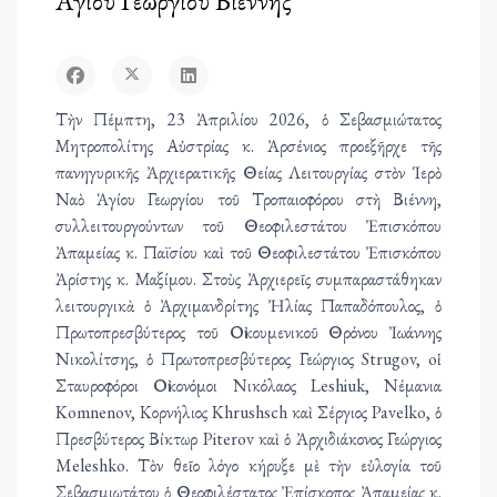
Ἁγίου Γεωργίου Βιέννης
Τὴν Πέμπτη, 23 Ἀπριλίου 2026, ὁ Σεβασμιώτατος
Μητροπολίτης Αὐστρίας κ. Ἀρσένιος προεξῆρχε τῆς
πανηγυρικῆς Ἀρχιερατικῆς Θείας Λειτουργίας στὸν Ἱερὸ
Ναὸ Ἁγίου Γεωργίου τοῦ Τροπαιοφόρου στὴ Βιέννη,
συλλειτουργούντων τοῦ Θεοφιλεστάτου Ἐπισκόπου
Ἀπαμείας κ. Παϊσίου καὶ τοῦ Θεοφιλεστάτου Ἐπισκόπου
Ἀρίστης κ. Μαξίμου. Στοὺς Ἀρχιερεῖς συμπαραστάθηκαν
λειτουργικὰ ὁ Ἀρχιμανδρίτης Ἠλίας Παπαδόπουλος, ὁ
Πρωτοπρεσβύτερος τοῦ Οἰκουμενικοῦ Θρόνου Ἰωάννης
Νικολίτσης, ὁ Πρωτοπρεσβύτερος Γεώργιος Strugov, oἱ
Σταυροφόροι Οἰκονόμοι Νικόλαος Leshiuk, Νέμανια
Komnenov, Κορνήλιος Khrushsch καὶ Σέργιος Pavelko, ὁ
Πρεσβύτερος Βίκτωρ Piterov καὶ ὁ Ἀρχιδιάκονος Γεώργιος
Meleshko. Τὸν θεῖο λόγο κήρυξε μὲ τὴν εὐλογία τοῦ
Σεβασμιωτάτου ὁ Θεοφιλέστατος Ἐπίσκοπος Ἀπαμείας κ.