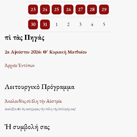
2 events
One event
One event
One event
One event
2 events
2 events
23
24
25
26
27
28
29
3 events
One event
One event
One event
One event
One event
One event
30
31
1
2
3
4
5
Ἐπὶ τὰς Πηγάς
2α Αὐγούστου 2026: Θ’ Κυριακὴ Ματθαίου
Ἀρχεῖο Ἐντύπων
Λειτουργικὸ Πρόγραμμα
Ἀκολουθίες σὲ ὅλη τὴν Αὐστρία
Διαλέξτε ἀπὸ τὶς κατηγορίες τὴν πόλη τῆς ἐπιλογῆς σας!
Ἡ συμβολή σας