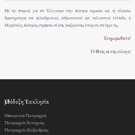
Μέ τήν ἱστορική γιά τόν Ἑλληνισμό στήν Αὐστρία σημασία καί τή πλούσια
δραστηριότητα στό φιλανθρωπικό, ἀνθρωπιστικό καί πολιτιστικό ἐπίπεδο, ἡ
Μητρόπολη Αὐστρίας στρέφεται σέ ἐσᾶς ἀναζητώντας ἐνίσχυση στό ἔργο της.
Ἐνημερωθεῖτε!
Ὁ Θεός νά σᾶς εὐλογεῖ
Ὀρθόδοξη Ἐκκλησία
Οἰκουμενικὸ Πατριαρχεῖο
Πατριαρχεῖο Ἀντιοχείας
Πατριαρχεῖο Ἀλεξανδρείας