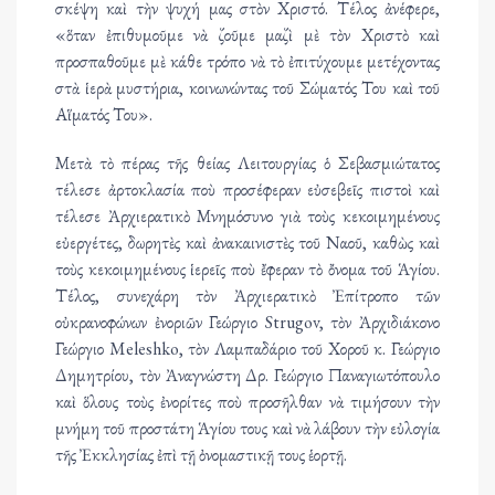
σκέψη καὶ τὴν ψυχή μας στὸν Χριστό. Τέλος ἀνέφερε,
«ὅταν ἐπιθυμοῦμε νὰ ζοῦμε μαζὶ μὲ τὸν Χριστὸ καὶ
προσπαθοῦμε μὲ κάθε τρόπο νὰ τὸ ἐπιτύχουμε μετέχοντας
στὰ ἱερὰ μυστήρια, κοινωνώντας τοῦ Σώματός Του καὶ τοῦ
Αἵματός Του».
Μετὰ τὸ πέρας τῆς θείας Λειτουργίας ὁ Σεβασμιώτατος
τέλεσε ἀρτοκλασία ποὺ προσέφεραν εὐσεβεῖς πιστοὶ καὶ
τέλεσε Ἀρχιερατικὸ Μνημόσυνο γιὰ τοὺς κεκοιμημένους
εὐεργέτες, δωρητὲς καὶ ἀνακαινιστὲς τοῦ Ναοῦ, καθὼς καὶ
τοὺς κεκοιμημένους ἱερεῖς ποὺ ἔφεραν τὸ ὄνομα τοῦ Ἁγίου.
Τέλος, συνεχάρη τὸν Ἀρχιερατικὸ Ἐπίτροπο τῶν
οὐκρανοφώνων ἐνοριῶν Γεώργιο Strugov, τὸν Ἀρχιδιάκονο
Γεώργιο Meleshko, τὸν Λαμπαδάριο τοῦ Χοροῦ κ. Γεώργιο
Δημητρίου, τὸν Ἀναγνώστη Δρ. Γεώργιο Παναγιωτόπουλο
καὶ ὅλους τοὺς ἐνορίτες ποὺ προσῆλθαν νὰ τιμήσουν τὴν
μνήμη τοῦ προστάτη Ἁγίου τους καὶ νὰ λάβουν τὴν εὐλογία
τῆς Ἐκκλησίας ἐπὶ τῇ ὀνομαστικῇ τους ἑορτῇ.