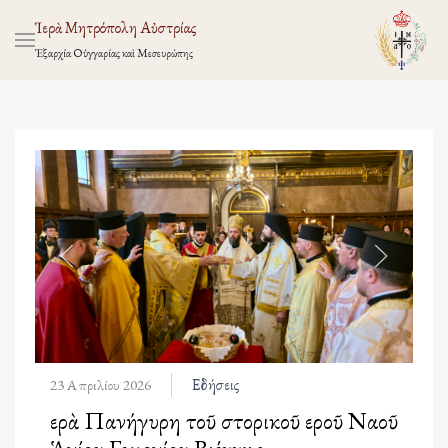
Ἱερὰ Μητρόπολη Αὐστρίας
Ἐξαρχία Οὑγγαρίας καὶ Μεσευρώπης
Εἰδήσεις
23 Απριλίου 2026
Ἱερὰ Πανήγυρη τοῦ Ἱστορικοῦ Ἱεροῦ Ναοῦ