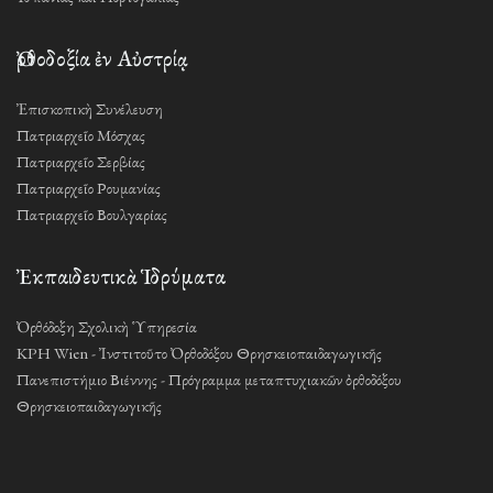
Ὀρθοδοξία ἐν Αὐστρίᾳ
Ἐπισκοπικὴ Συνέλευση
Πατριαρχεῖο Μόσχας
Πατριαρχεῖο Σερβίας
Πατριαρχεῖο Ρουμανίας
Πατριαρχεῖο Βουλγαρίας
Ἐκπαιδευτικὰ Ἱδρύματα
Ὀρθόδοξη Σχολικὴ Ὑπηρεσία
KPH Wien - Ἰνστιτοῦτο Ὀρθοδόξου Θρησκειοπαιδαγωγικῆς
Πανεπιστήμιο Βιέννης - Πρόγραμμα μεταπτυχιακῶν ὀρθοδόξου
Θρησκειοπαιδαγωγικῆς