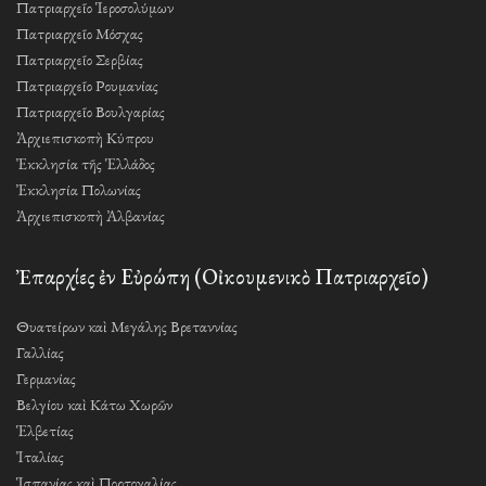
Πατριαρχεῖο Ἱεροσολύμων
Πατριαρχεῖο Μόσχας
Πατριαρχεῖο Σερβίας
Πατριαρχεῖο Ρουμανίας
Πατριαρχεῖο Βουλγαρίας
Ἀρχιεπισκοπὴ Κύπρου
Ἐκκλησία τῆς Ἑλλάδος
Ἐκκλησία Πολωνίας
Ἀρχιεπισκοπὴ Ἀλβανίας
Ἐπαρχίες ἐν Εὐρώπη (Οἰκουμενικὸ Πατριαρχεῖο)
Θυατείρων καὶ Μεγάλης Βρεταννίας
Γαλλίας
Γερμανίας
Βελγίου καὶ Κάτω Χωρῶν
Ἑλβετίας
Ἰταλίας
Ἱσπανίας καὶ Πορτογαλίας