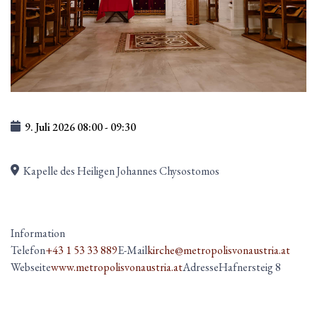
9. Juli 2026
08:00
-
09:30
Kapelle des Heiligen Johannes Chysostomos
Information
Telefon
+43 1 53 33 889
E-Mail
kirche@metropolisvonaustria.at
Webseite
www.metropolisvonaustria.at
Adresse
Hafnersteig 8