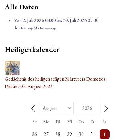
Alle Daten
Von
2. Juli 2026
08:00
bis
30. Juli 2026
09:30
↳
Dienstag & Donnerstag
Heiligenkalender
07
Aug.
Gedächtnis des heiligen seligen Märtyrers Dometios.
Datum:
07. August 2026
Monat
Jahr
Zurück - Monat
Weiter - Monat
So
Mo
Di
Mi
Do
Fr
Sa
5 Veranstaltungen
Einzelne Veranstaltung
2 Veranstaltungen
Einzelne Veranstaltung
2 Veranstaltungen
Einzelne Veranstaltung
5 Veranstaltungen
26
27
28
29
30
31
1