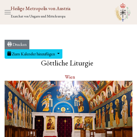
Heilige Metropolis von Austria
Exarchat von Ungarn und Mitteleuropa
Drucken
Zum Kalender hinzufügen
Göttliche Liturgie
Wien