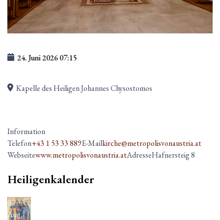
24. Juni 2026
07:15
Kapelle des Heiligen Johannes Chysostomos
Information
Telefon
+43 1 53 33 889
E-Mail
kirche@metropolisvonaustria.at
Webseite
www.metropolisvonaustria.at
Adresse
Hafnersteig 8
Heiligenkalender
07
Aug.