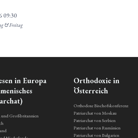
6
09:30
ag & Freitag
esen in Europa
Orthodoxie in
menisches
Österreich
archat)
Orthodoxe Bischofskonferenz
Patriarchat von Moskau
a und Großbritannien
Patriarchat von Serbien
ch
Patriarchat von Rumänien
land
Patriarchat von Bulgarien
und Niederlande