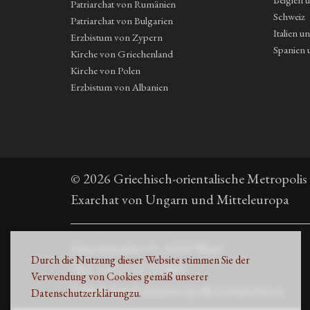
Patriarchat von Rumänien
Schweiz
Patriarchat von Bulgarien
Italien u
Erzbistum von Zypern
Spanien 
Kirche von Griechenland
Kirche von Polen
Erzbistum von Albanien
© 2026 Griechisch-orientalische Metropolis
Exarchat von Ungarn und Mitteleuropa
Fleischmarkt 13, 1010 Wien
Durch die Nutzung dieser Website stimmen Sie der
Τηλ. +43 1 53 33 889
Verwendung von Cookies gemäß unserer
E-Mail: kirche@metropolisvonaustria.at
Datenschutzerklärung
zu.