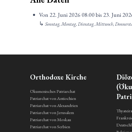
Von
22. Juni 2026
08:00
bis
23. Juni 202
↳
Sonntag, Montag, Dienstag, Mittwoch, Donnerst
Orthodoxe Kirche
Diöz
(Öku
Ökumenisches Patriarchat
Patri
Patriarchat von Antiochien
Patriarchat von Alexandrien
Thyateir
Patriarchat von Jerusalem
Frankrei
Patriarchat von Moskau
Deutsch
Patriarchat von Serbien
Belgien 