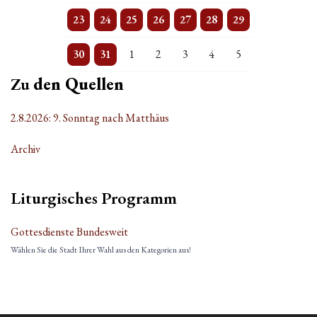
2 Veranstaltungen
Einzelne Veranstaltung
Einzelne Veranstaltung
Einzelne Veranstaltung
Einzelne Veranstaltung
2 Veranstaltungen
Einzelne Veranstaltung
23
24
25
26
27
28
29
3 Veranstaltungen
Einzelne Veranstaltung
Einzelne Veranstaltung
Einzelne Veranstaltung
Einzelne Veranstaltung
Einzelne Veranstaltung
Einzelne Veranstaltung
30
31
1
2
3
4
5
Zu
den Quellen
2.8.2026: 9. Sonntag nach Matthäus
Archiv
Liturgisches Programm
Gottesdienste Bundesweit
Wählen Sie die Stadt Ihrer Wahl aus den Kategorien aus!