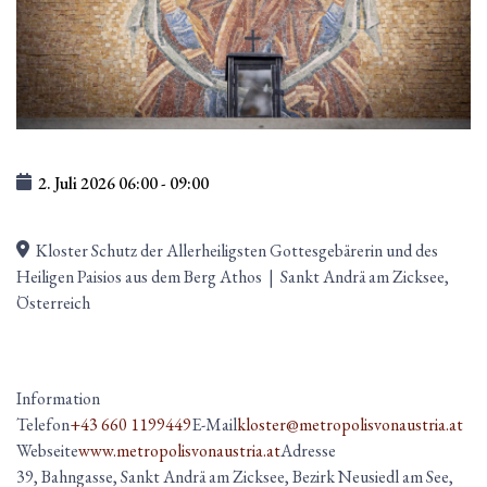
2. Juli 2026
06:00
-
09:00
Kloster Schutz der Allerheiligsten Gottesgebärerin und des
Heiligen Paisios aus dem Berg Athos
|
Sankt Andrä am Zicksee,
Österreich
Information
Telefon
+43 660 1199449
E-Mail
kloster@metropolisvonaustria.at
Webseite
www.metropolisvonaustria.at
Adresse
39, Bahngasse, Sankt Andrä am Zicksee, Bezirk Neusiedl am See,