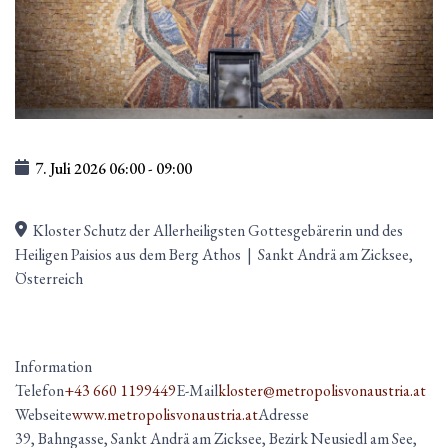
7. Juli 2026
06:00
-
09:00
Kloster Schutz der Allerheiligsten Gottesgebärerin und des
Heiligen Paisios aus dem Berg Athos
|
Sankt Andrä am Zicksee,
Österreich
Information
Telefon
+43 660 1199449
E-Mail
kloster@metropolisvonaustria.at
Webseite
www.metropolisvonaustria.at
Adresse
39, Bahngasse, Sankt Andrä am Zicksee, Bezirk Neusiedl am See,