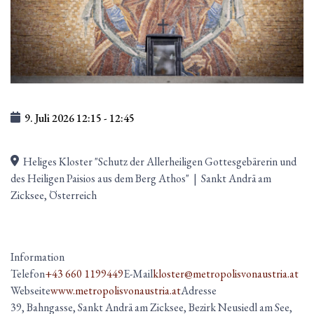
9. Juli 2026
12:15
-
12:45
Heliges Kloster "Schutz der Allerheiligen Gottesgebärerin und
des Heiligen Paisios aus dem Berg Athos"
|
Sankt Andrä am
Zicksee, Österreich
Information
Telefon
+43 660 1199449
E-Mail
kloster@metropolisvonaustria.at
Webseite
www.metropolisvonaustria.at
Adresse
39, Bahngasse, Sankt Andrä am Zicksee, Bezirk Neusiedl am See,