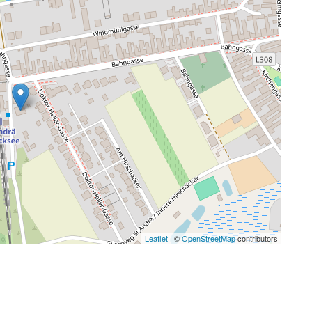
Leaflet
| ©
OpenStreetMap
contributors