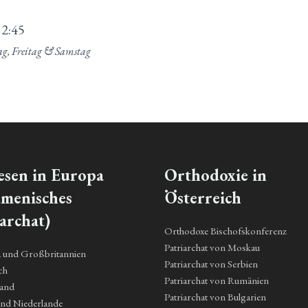
12:45
ag, Freitag & Samstag
esen in Europa
Orthodoxie in
menisches
Österreich
archat)
Orthodoxe Bischofskonferenz
Patriarchat von Moskau
a und Großbritannien
Patriarchat von Serbien
ch
Patriarchat von Rumänien
land
Patriarchat von Bulgarien
und Niederlande