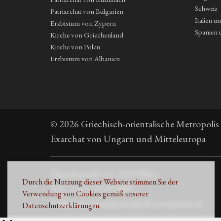
Schweiz
Patriarchat von Bulgarien
Italien u
Erzbistum von Zypern
Spanien 
Kirche von Griechenland
Kirche von Polen
Erzbistum von Albanien
© 2026 Griechisch-orientalische Metropolis
Exarchat von Ungarn und Mitteleuropa
Fleischmarkt 13, 1010 Wien
Durch die Nutzung dieser Website stimmen Sie der
Τηλ. +43 1 53 33 889
Verwendung von Cookies gemäß unserer
E-Mail: kirche@metropolisvonaustria.at
Datenschutzerklärung
zu.