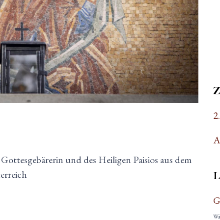
2
A
 Gottesgebärerin und des Heiligen Paisios aus dem
L
erreich
G
Wäh