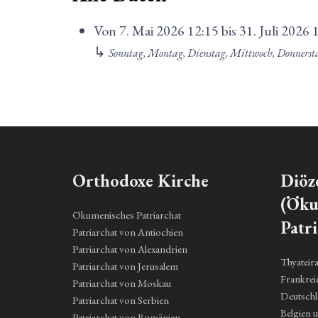
Von
7. Mai 2026
12:15
bis
31. Juli 2026
↳
Sonntag, Montag, Dienstag, Mittwoch, Donnerst
Orthodoxe Kirche
Diöz
(Öku
Ökumenisches Patriarchat
Patri
Patriarchat von Antiochien
Patriarchat von Alexandrien
Thyateir
Patriarchat von Jerusalem
Frankrei
Patriarchat von Moskau
Deutsch
Patriarchat von Serbien
Belgien 
Patriarchat von Rumänien