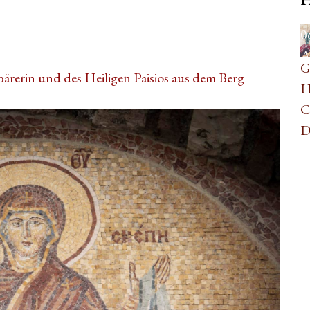
0
A
G
bärerin und des Heiligen Paisios aus dem Berg
H
C
D